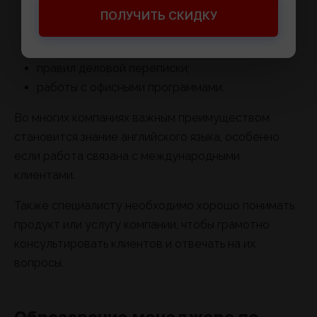
CRM-систем;
ПОЛУЧИТЬ СКИДКУ
документооборота;
основ экономики и бизнеса;
правил деловой переписки;
работы с офисными программами.
Во многих компаниях важным преимуществом
становится знание английского языка, особенно
если работа связана с международными
клиентами.
Также специалисту необходимо хорошо понимать
продукт или услугу компании, чтобы грамотно
консультировать клиентов и отвечать на их
вопросы.