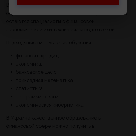
В профессию приходят люди с разным
образованием, однако наиболее востребованными
остаются специалисты с финансовой,
экономической или технической подготовкой.
Подходящие направления обучения:
финансы и кредит;
экономика;
банковское дело;
прикладная математика;
статистика;
программирование;
экономическая кибернетика.
В Украине качественное образование в
финансовой сфере можно получить в: