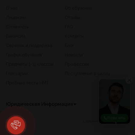
О нас
Об обучении
Лицензии
Отзывы
Стоимость
FAQ
Вакансии
Контакты
Сервисы и поддержка
Блог
График обучения
Новости
Предметы 1-11 классов
Профессии
Глоссарий
Поступление в школу
Пробные тесты НМТ
Юридическая Информация
Позвонить
Создание сайта -