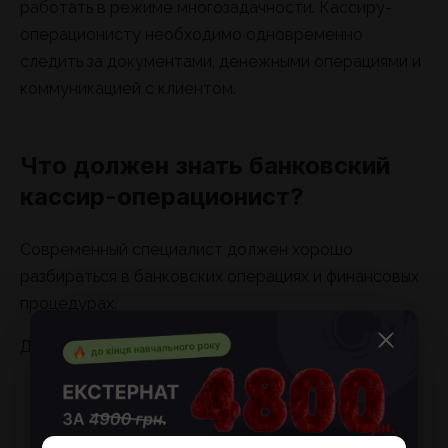
работать в режиме многозадачности. Кассиру-
операционисту необходимо одновременно
следить за документами, денежными операциями и
коммуникацией с клиентом.
Что должен знать банковский
кассир-операционист?
Современный специалист должен хорошо
разбираться в банковских операциях и финансовых
процедурах.
Для работы необходимы знания:
основ банковского дела;
кассовой дисциплины;
финансовой отчетности;