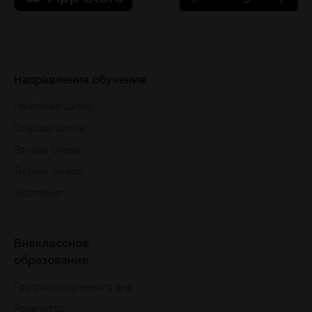
Направления обучения
Начальная школа
Старшая школа
Вторая смена
Летний лагерь
Экстернат
Внеклассное
образование
Группа продленного дня
Репетитор