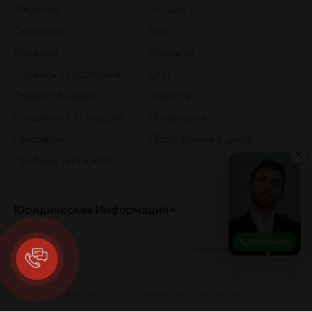
Лицензии
Отзывы
Стоимость
FAQ
Вакансии
Контакты
Сервисы и поддержка
Блог
График обучения
Новости
Предметы 1-11 классов
Профессии
Глоссарий
Поступление в школу
Пробные тесты НМТ
Юридическая Информация
Позвонить
Создание сайта -
Copyright 2026 Thinkglobal. All rights reserved.