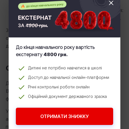
навички фінансового аналізу;
розуміння страхових та інвестиційних продуктів;
вміння інтерпретувати результати розрахунків.
Згодом фахівець розвиває здатність швидко
оцінювати ризики та приймати рішення на основі
даних.
До кінця навчального року вартість
4800 грн.
екстернату
Освіта актуарія
Дитині не потрібно навчатися в школі
Доступ до навчальної онлайн-платформи
Для роботи актуарієм потрібна вища освіта.
Річні контрольні роботи онлайн
Відповідними напрямками є математика, економіка,
Офіційний документ державного зразка
фінанси, статистика або страхування.
У багатьох країнах існують професійні сертифікації
ОТРИМАТИ ЗНИЖКУ
актуаріїв. Вони підтверджують кваліфікацію та
підвищують рівень фахівця. Підготовка до таких