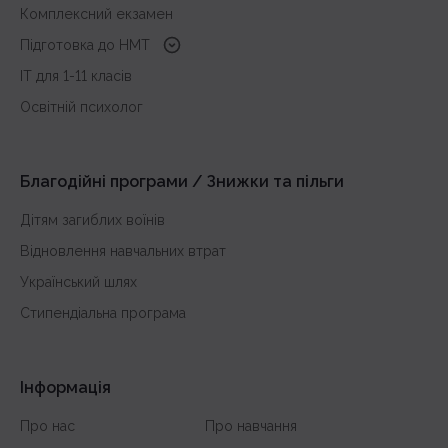
Комплексний екзамен
Підготовка до HMT
з української мови
IT для 1-11 класів
з історії України
Освітній психолог
з математики
з англійської
Благодійні програми / Знижки та пільги
Дітям загиблих воїнів
Відновлення навчальних втрат
Український шлях
Стипендіальна програма
Інформація
Про нас
Про навчання