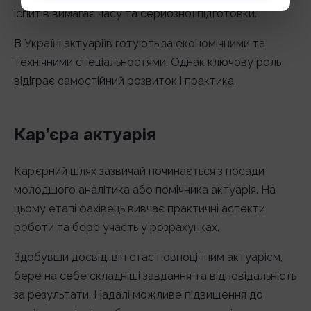
іспитів вимагає часу та серйозної підготовки.
В Україні актуаріїв готують за економічними та
технічними спеціальностями. Однак ключову роль
відіграє самостійний розвиток і практика.
Кар’єра актуарія
Кар’єрний шлях зазвичай починається з посади
молодшого аналітика або помічника актуарія. На
цьому етапі фахівець вивчає практичні аспекти
роботи та бере участь у розрахунках.
Здобувши досвід, він стає повноцінним актуарієм,
бере на себе складніші завдання та відповідальність
за результати. Надалі можливе підвищення до