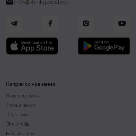
th24@thinkglobal.xyz
Напрямки навчання
Початкова школа
Старша школа
Друга зміна
Літній табір
Базова школа