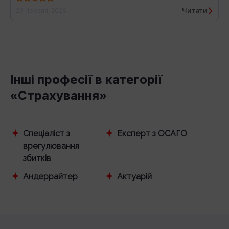
Читати
29 Червня, 2026
Інші професії в категорії
«Страхування»
Спеціаліст з
Експерт з ОСАГО
врегулювання
збитків
Андеррайтер
Актуарій