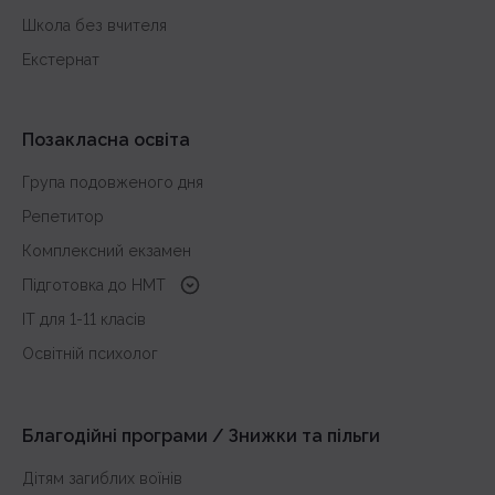
Школа без вчителя
Екстернат
Позакласна освіта
Група подовженого дня
Репетитор
Комплексний екзамен
Підготовка до HMT
з української мови
IT для 1-11 класів
з історії України
Освітній психолог
з математики
з англійської
Благодійні програми / Знижки та пільги
Дітям загиблих воїнів