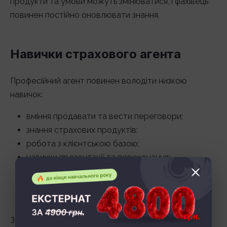
продукти та умови можуть змінюватися, і фахівець
повинен постійно оновлювати знання.
Навички страхового агента
Професійний агент повинен володіти низкою
навичок:
вміння продавати та вести переговори;
знання страхових продуктів;
робота з клієнтською базою;
навички презентації та переконання;
базові юридичні знання;
використання CRM-систем та онлайн-
інструментів.
Згодом агент починає краще розуміти потреби