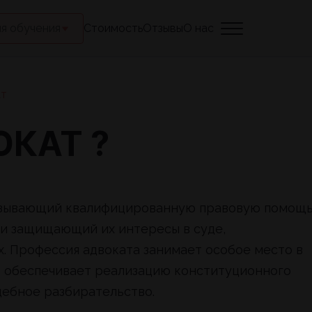
я обучения
Стоимость
Отзывы
О нас
ат
ОКАТ ?
казывающий квалифицированную правовую помощ
и защищающий их интересы в суде,
х. Профессия адвоката занимает особое место в
т обеспечивает реализацию конституционного
дебное разбирательство.