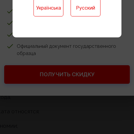
Українська
Русский
бной практике, другие выбирают консультирован
Ребёнку не нужно учиться в школе
 сложных корпоративных и налоговых спорах.
Доступ к онлайн-платформе для обучения
раняет статус самозанятого профессионала.
Годовые контрольные работы онлайн
Официальный документ государственного
образца
сии
ПОЛУЧИТЬ СКИДКУ
, стремящихся к независимости, интеллектуальн
ессия дает возможность самостоятельно
ода.
ата относятся:
номии;