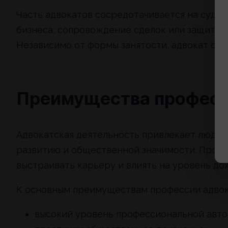
Часть адвокатов сосредотачивается на суде
бизнеса, сопровождение сделок или защиту в
Независимо от формы занятости, адвокат сох
Преимущества профес
Адвокатская деятельность привлекает людей
развитию и общественной значимости. Проф
выстраивать карьеру и влиять на уровень дох
К основным преимуществам профессии адвок
высокий уровень профессиональной авто