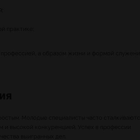
;
й практике;
о профессией, а образом жизни и формой служени
ия
ростым. Молодые специалисты часто сталкиваютс
м и высокой конкуренцией. Успех в профессии
чества выигранных дел.