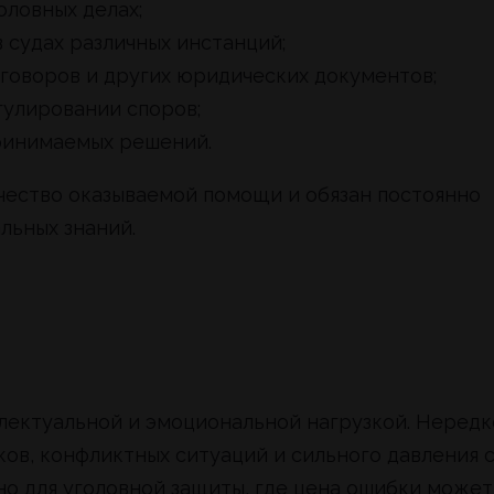
оловных делах;
 судах различных инстанций;
оговоров и других юридических документов;
гулировании споров;
принимаемых решений.
ачество оказываемой помощи и обязан постоянно
льных знаний.
ллектуальной и эмоциональной нагрузкой. Нередк
ков, конфликтных ситуаций и сильного давления 
но для уголовной защиты, где цена ошибки может