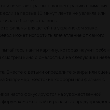
о они помогают развить концентрацию внимания.
 если за первые 10 минут лента не увлекла или
лючаете без чувства вины.
ете фильмы для детей на украинском языке,
ревод может испортить впечатление от самого
 пытайтесь найти картину, которая научит ребен
мы смотрим кино о смелости, а на следующей нед
та.
Вместе с детьми определите жанры или сцены
ма (например, жестокие хорроры или фильмы с
иков часто фокусируются на художественной
ких форумах можно найти реальные предупрежден