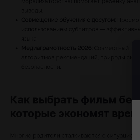
морализаторства) помогает ребенку анал
выводы.
Совмещение обучения с досугом:
Просмот
использованием субтитров — эффективны
языка.
Медиаграмотность 2026:
Совместный про
алгоритмов рекомендаций, природы синт
безопасности.
Как выбрать фильм без 
которые экономят врем
Многие родители сталкиваются с ситуацией,