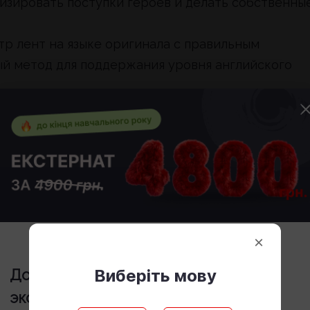
изировать поступки героев и делать собственны
р лент на языке оригинала с правильным
й метод для поддержания уровня английского
смотр — это идеальный момент для объяснения
езированного контента (ИИ) и правил цифровой
ошибок: 9 критериев,
×
я и нервы
Виберіть мову
До конца учебного года стоимость
экстерната
4800 грн.
 когда выбранные семейные фильмы оказываются