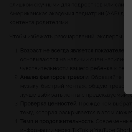
слишком скучными для подростков или слишк
Американская академия педиатрии (AAP) дел
контента родителями.
Чтобы избежать разочарований, эксперты со
Возраст не всегда является показателем 
основываются на наличии сцен насилия и
чувствительности вашего ребенка к тема
Анализ факторов тревоги.
Обращайте вни
музыку, быстрый монтаж, общую тревожну
лучше выбирать ленты с предсказуемым, 
Проверка ценностей.
Прежде чем выбрать
тему, которая раскрывается в этом сюже
Темп и продолжительность.
Современные 
информации через TikTok и YouTube Shor