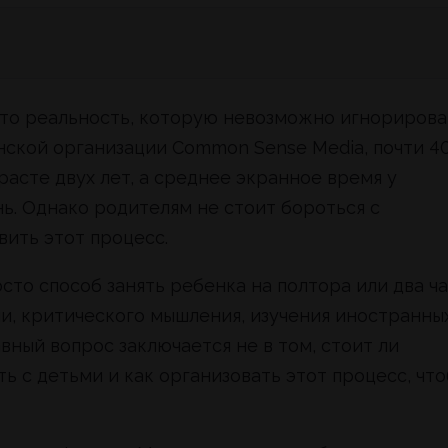
это реальность, которую невозможно игнорирова
ской организации Common Sense Media, почти 4
асте двух лет, а среднее экранное время у
нь. Однако родителям не стоит бороться с
вить этот процесс.
то способ занять ребенка на полтора или два ча
и, критического мышления, изучения иностранны
вный вопрос заключается не в том, стоит ли
ть с детьми и как организовать этот процесс, чт