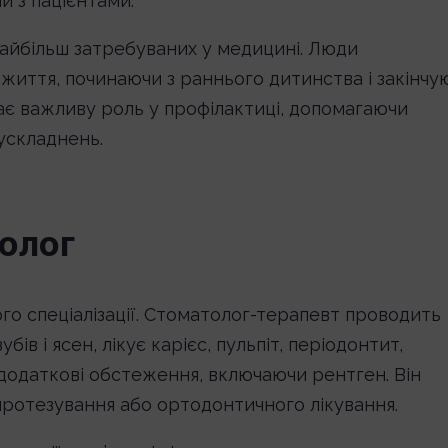
и з пацієнтами.
найбільш затребуваних у медицині. Люди
 життя, починаючи з раннього дитинства і закінчу
грає важливу роль у профілактиці, допомагаючи
 ускладнень.
олог
го спеціалізації. Стоматолог-терапевт проводить
в і ясен, лікує карієс, пульпіт, періодонтит,
 додаткові обстеження, включаючи рентген. Він
ротезування або ортодонтичного лікування.