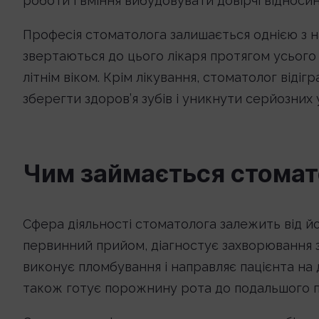
роботи і вміння вибудовувати довірчі відносин
Професія стоматолога залишається однією з 
звертаються до цього лікаря протягом усього
літнім віком. Крім лікування, стоматолог віді
зберегти здоров’я зубів і уникнути серйозних
Чим займається стомат
Сфера діяльності стоматолога залежить від йо
первинний прийом, діагностує захворювання зубі
виконує пломбування і направляє пацієнта на
також готує порожнину рота до подальшого п