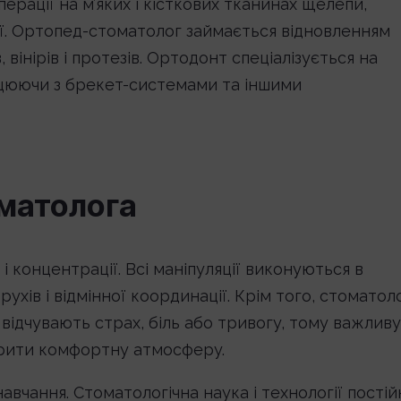
ерації на м’яких і кісткових тканинах щелепи,
огії. Ортопед-стоматолог займається відновленням
вінірів і протезів. Ортодонт спеціалізується на
рацюючи з брекет-системами та іншими
оматолога
 концентрації. Всі маніпуляції виконуються в
хів і відмінної координації. Крім того, стоматол
 відчувають страх, біль або тривогу, тому важливу
ворити комфортну атмосферу.
вчання. Стоматологічна наука і технології постій