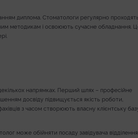
анням диплома. Стоматологи регулярно проходят
овим методикам і освоюють сучасне обладнання. Ц
рі.
декількох напрямках. Перший шлях – професійне
льшенням досвіду підвищується якість роботи,
фахівців з часом створюють власну клієнтську базу
толог може обійняти посаду завідувача відділення