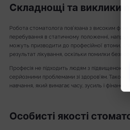
Складнощі та виклики п
Робота стоматолога пов’язана з високим фіз
перебування в статичному положенні, напруже
можуть призводити до професійної втоми. Крім
результат лікування, оскільки помилки безпос
Професія не підходить людям з підвищеною е
серйозними проблемами зі здоров’ям. Також с
навчання, який вимагає часу, зусиль і фінансов
Особисті якості стомат