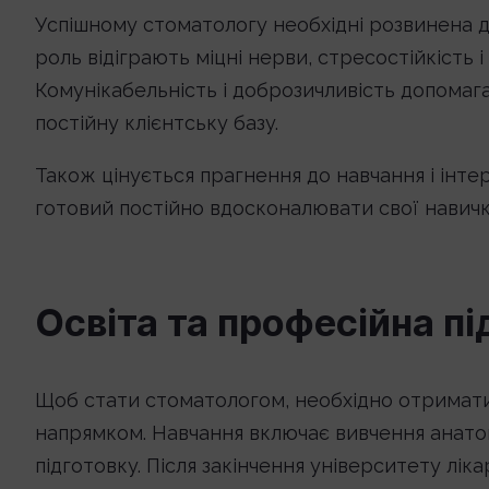
Успішному стоматологу необхідні розвинена д
роль відіграють міцні нерви, стресостійкість і
Комунікабельність і доброзичливість допомаг
постійну клієнтську базу.
Також цінується прагнення до навчання і інте
готовий постійно вдосконалювати свої навичк
Освіта та професійна п
Щоб стати стоматологом, необхідно отримати
напрямком. Навчання включає вивчення анатомії, 
підготовку. Після закінчення університету лі