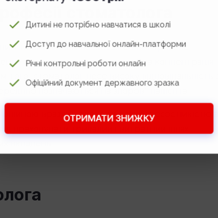
рофесії стоматолога
Дитині не потрібно навчатися в школі
Доступ до навчальної онлайн-платформи
ичним та емоційним навантаженням. Тривале
ння зору та рук, а також постійна концентрація
Річні контрольні роботи онлайн
 того, стоматолог несе високу відповідальність 
Офіційний документ державного зразка
ередньо позначаються на здоров’ї пацієнта.
моційною вразливістю, слабкою стресостійкістю 
ОТРИМАТИ ЗНИЖКУ
лід враховувати тривалий і витратний шлях
их вкладень.
олога