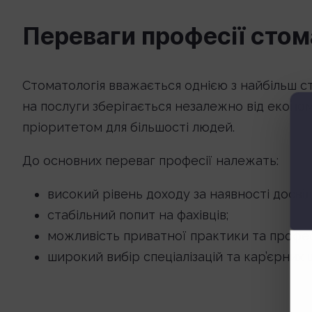
Переваги професії стом
Стоматологія вважається однією з найбільш с
на послуги зберігається незалежно від економі
пріоритетом для більшості людей.
До основних переваг професії належать:
високий рівень доходу за наявності досвід
стабільний попит на фахівців;
можливість приватної практики та профес
широкий вибір спеціалізацій та кар’єрних ш