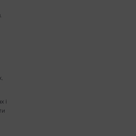
.
,
х і
ти