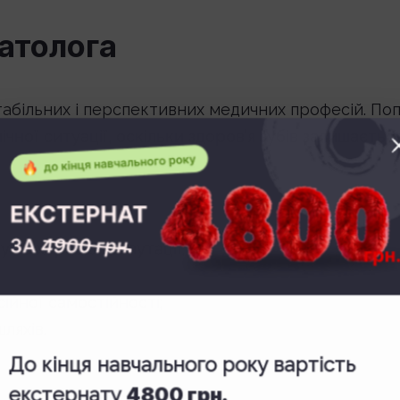
атолога
табільних і перспективних медичних професій. По
чної ситуації, оскільки здоров’я зубів залишаєтьс
у та хорошої репутації;
ійної самостійності;
ляхів.
До кінця навчального року вартість
екстернату
4800 грн.