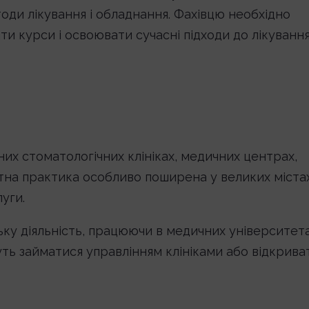
тоди лікування і обладнання. Фахівцю необхідно
ти курси і освоювати сучасні підходи до лікування
х стоматологічних клініках, медичних центрах,
ватна практика особливо поширена у великих містах
уги.
ку діяльність, працюючи в медичних університета
ть займатися управлінням клініками або відкрива