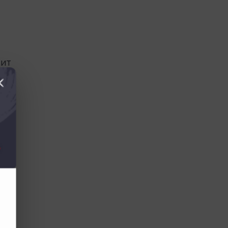
пит
я