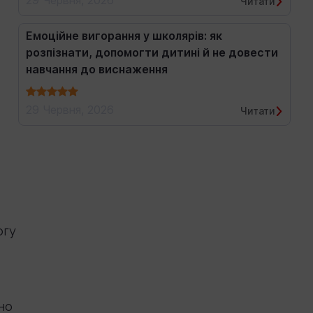
29 Червня, 2026
Читати
Емоційне вигорання у школярів: як
розпізнати, допомогти дитині й не довести
навчання до виснаження
29 Червня, 2026
Читати
огу
но