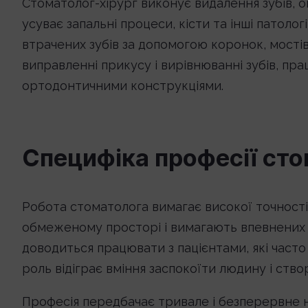
Стоматолог-хірург виконує видалення зубів, оп
усуває запальні процеси, кісти та інші патол
втрачених зубів за допомогою коронок, мостів, 
виправленні прикусу і вирівнюванні зубів, п
ортодонтичними конструкціями.
Специфіка професії ст
Робота стоматолога вимагає високої точності і
обмеженому просторі і вимагають впевнених ру
доводиться працювати з пацієнтами, які часто
роль відіграє вміння заспокоїти людину і ст
Професія передбачає тривале і безперервне на