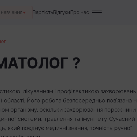
 навчання
Вартість
Відгуки
Про нас
лог
МАТОЛОГ ?
ностикою, лікуванням і профілактикою захворювань
ї області. Його робота безпосередньо пов’язана 
 станом організму, оскільки захворювання порожнини
нної системи, травлення та імунітету. Сучасний
ь, який поєднує медичні знання, точність ручної