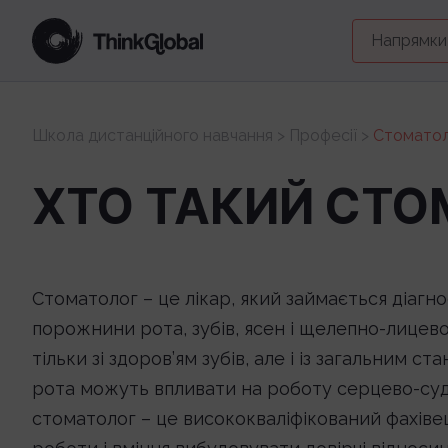
Напрямки
Школа дистанційного навчання
>
Професії
>
Стомато
ХТО ТАКИЙ СТО
Стоматолог – це лікар, який займається діаг
порожнини рота, зубів, ясен і щелепно-лицево
тільки зі здоров’ям зубів, але і із загальним
рота можуть впливати на роботу серцево-суди
стоматолог – це висококваліфікований фахівец