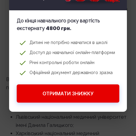
Навчання в медичному університеті (6 років) за
спеціальністю «Лікувальна справа».
До кінця навчального року вартість
Інтернатура з хірургії або серцево-судинної
4800 грн.
екстернату
хірургії (2–3 роки).
Спеціалізація з кардіохірургії на кафедрі або в
Дитині не потрібно навчатися в школі
клінічній ординатурі.
Доступ до навчальної онлайн-платформи
Підвищення кваліфікації та участь у наукових
Річні контрольні роботи онлайн
конференціях.
Офіційний документ державного зразка
В Україні підготовку кардіохірургів проводять
провідні медичні університети:
ОТРИМАТИ ЗНИЖКУ
Національний медичний університет імені О. О.
Богомольця (Київ);
Львівський національний медичний університет
імені Данила Галицького;
Харківський національний медичний