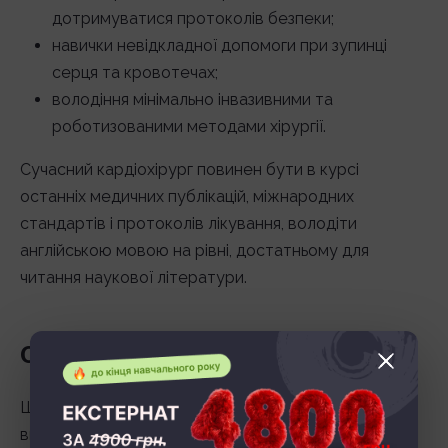
дотримуватися протоколів безпеки;
навички невідкладної допомоги при зупинці
серця та кровотечах;
володіння мінімально інвазивними та
роботизованими методами хірургії.
Сучасний кардіохірург повинен бути в курсі
останніх медичних публікацій, міжнародних
стандартів і протоколів лікування, володіти
англійською мовою на рівні, достатньому для
читання наукової літератури.
Освіта
Шлях до професії кардіохірурга дуже тривалий і
вимагає цілеспрямованості. Основні етапи: