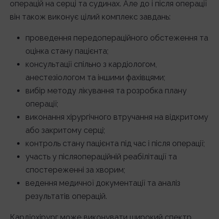
операцій на серці та судинах. Але до і після операції
він також виконує цілий комплекс завдань:
проведення передопераційного обстеження та
оцінка стану пацієнта;
консультації спільно з кардіологом,
анестезіологом та іншими фахівцями;
вибір методу лікування та розробка плану
операції;
виконання хірургічного втручання на відкритому
або закритому серці;
контроль стану пацієнта під час і після операції;
участь у післяопераційній реабілітації та
спостереженні за хворим;
ведення медичної документації та аналіз
результатів операцій.
Кардіохірург може виконувати широкий спектр