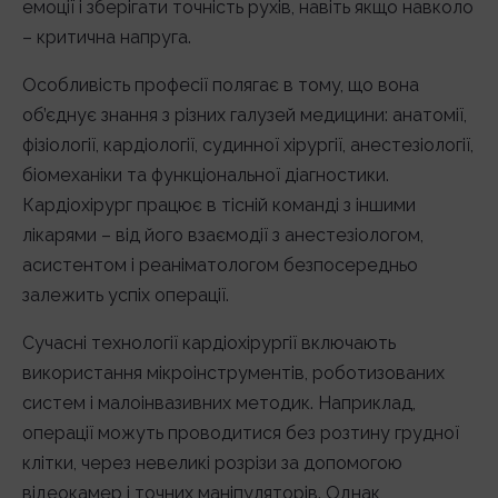
емоції і зберігати точність рухів, навіть якщо навколо
– критична напруга.
Особливість професії полягає в тому, що вона
об’єднує знання з різних галузей медицини: анатомії,
фізіології, кардіології, судинної хірургії, анестезіології,
біомеханіки та функціональної діагностики.
Кардіохірург працює в тісній команді з іншими
лікарями – від його взаємодії з анестезіологом,
асистентом і реаніматологом безпосередньо
залежить успіх операції.
Сучасні технології кардіохірургії включають
використання мікроінструментів, роботизованих
систем і малоінвазивних методик. Наприклад,
операції можуть проводитися без розтину грудної
клітки, через невеликі розрізи за допомогою
відеокамер і точних маніпуляторів. Однак,