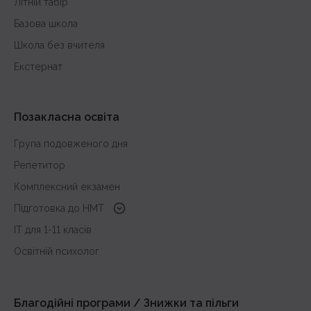
Літній табір
Базова школа
Школа без вчителя
Екстернат
Позакласна освіта
Група подовженого дня
Репетитор
Комплексний екзамен
Підготовка до HMT
з української мови
IT для 1-11 класів
з історії України
Освітній психолог
з математики
з англійської
Благодійні програми / Знижки та пільги