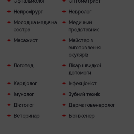
Офтальмолог
Оптометрист
Нейрохірург
Невролог
Молодша медична
Медичний
сестра
представник
Масажист
Майстер з
виготовлення
окулярів
Логопед
Лікар швидкої
допомоги
Кардіолог
Інфекціоніст
Імунолог
Зубний технік
Дієтолог
Дерматовенеролог
Ветеринар
Біоінженер