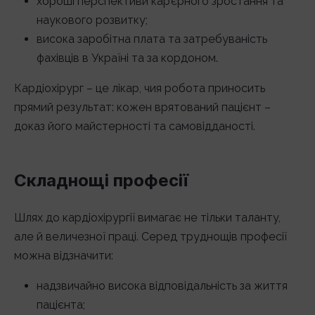
хороші перспективи кар’єрного зростання та
наукового розвитку;
висока заробітна плата та затребуваність
фахівців в Україні та за кордоном.
Кардіохірург – це лікар, чия робота приносить
прямий результат: кожен врятований пацієнт –
доказ його майстерності та самовідданості.
Складнощі професії
Шлях до кардіохірургії вимагає не тільки таланту,
але й величезної праці. Серед труднощів професії
можна відзначити:
надзвичайно висока відповідальність за життя
пацієнта;