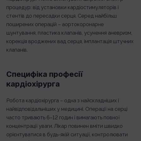
процедур: від установки кардіостимуляторів і
стентів до пересадки серця. Серед найбільш
поширених операцій – аортокоронарне
шунтування, пластика клапанів, усунення аневризм,
корекція вроджених вад серця, імплантація штучних
клапанів.
Специфіка професії
кардіохірурга
Робота кардіохірурга – одна з найскладніших і
найвідповідальніших у медицині. Операції на серці
часто тривають 6–12 годин і вимагають повної
концентрації уваги. Лікар повинен вміти швидко
орієнтуватися в будь-якій ситуації, контролювати