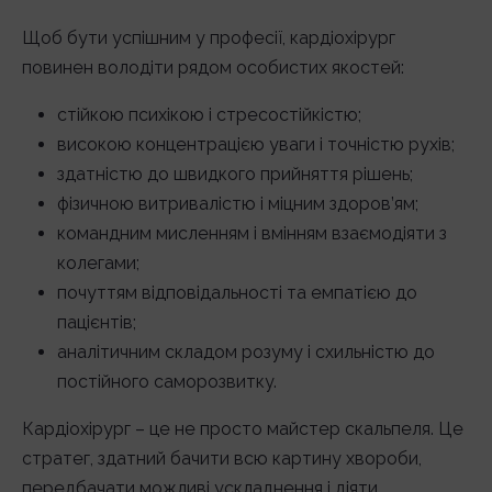
Щоб бути успішним у професії, кардіохірург
повинен володіти рядом особистих якостей:
стійкою психікою і стресостійкістю;
високою концентрацією уваги і точністю рухів;
здатністю до швидкого прийняття рішень;
фізичною витривалістю і міцним здоров’ям;
командним мисленням і вмінням взаємодіяти з
колегами;
почуттям відповідальності та емпатією до
пацієнтів;
аналітичним складом розуму і схильністю до
постійного саморозвитку.
Кардіохірург – це не просто майстер скальпеля. Це
стратег, здатний бачити всю картину хвороби,
передбачати можливі ускладнення і діяти