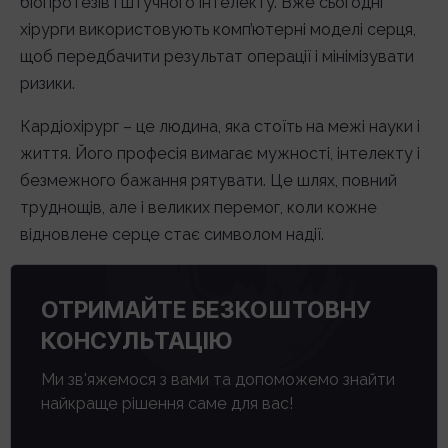
біопротезів і штучного інтелекту. Вже сьогодні
хірурги використовують комп’ютерні моделі серця,
щоб передбачити результат операції і мінімізувати
ризики.
Кардіохірург – це людина, яка стоїть на межі науки і
життя. Його професія вимагає мужності, інтелекту і
безмежного бажання рятувати. Це шлях, повний
труднощів, але і великих перемог, коли кожне
відновлене серце стає символом надії.
ОТРИМАЙТЕ БЕЗКОШТОВНУ
КОНСУЛЬТАЦІЮ
Ми зв'яжемося з вами та допоможемо знайти
найкраще рішення саме для вас!