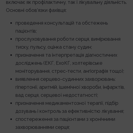
включає як профілактичну, так і лікувальну діяльність.
Основні обов’язки фахівця:
проведення консультацій та обстежень
пацієнтів;
прослуховування роботи серця, вимірювання
тиску, пульсу, оцінка стану судин;
призначення та інтерпретація діагностичних
досліджень (ЕКГ, ЕхоКГ, холтерівське
моніторування, стрес-тести, ангіографія тощо);
виявлення серцево-судинних захворювань:
гіпертонії, аритмій, ішемічної хвороби, інфарктів,
вад серця, серцевої недостатності;
призначення медикаментозної терапії, підбір
дозувань і контроль за ефективністю лікування;
спостереження за пацієнтами з хронічними
захворюваннями серця;