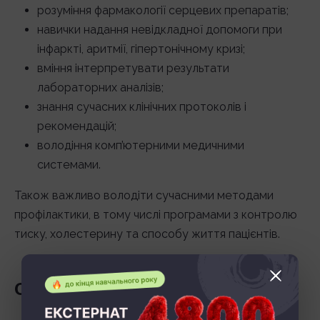
розуміння фармакології серцевих препаратів;
навички надання невідкладної допомоги при
інфаркті, аритмії, гіпертонічному кризі;
вміння інтерпретувати результати
лабораторних аналізів;
знання сучасних клінічних протоколів і
рекомендацій;
володіння комп’ютерними медичними
системами.
Також важливо володіти сучасними методами
профілактики, в тому числі програмами з контролю
тиску, холестерину та способу життя пацієнтів.
Освіта