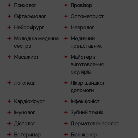
Психолог
Провізор
Офтальмолог
Оптометрист
Нейрохірург
Невролог
Молодша медична
Медичний
сестра
представник
Масажист
Майстер з
виготовлення
окулярів
Логопед
Лікар швидкої
допомоги
Кардіохірург
Інфекціоніст
Імунолог
Зубний технік
Дієтолог
Дерматовенеролог
Ветеринар
Біоінженер