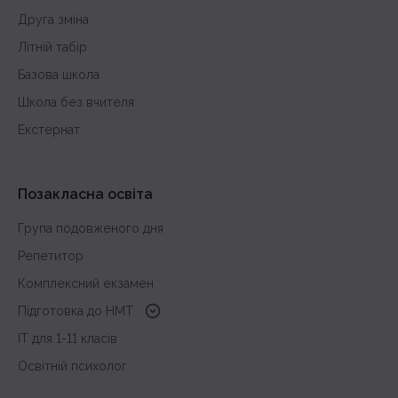
Друга зміна
Літній табір
Базова школа
Школа без вчителя
Екстернат
Позакласна освіта
Група подовженого дня
Репетитор
Комплексний екзамен
Підготовка до HMT
з української мови
IT для 1-11 класів
з історії України
Освітній психолог
з математики