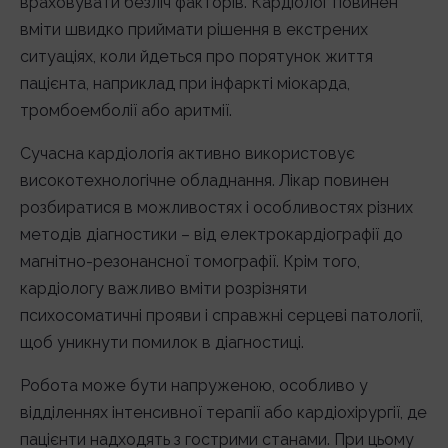
враховувати безліч факторів. Кардіолог повинен
вміти швидко приймати рішення в екстрених
ситуаціях, коли йдеться про порятунок життя
пацієнта, наприклад при інфаркті міокарда,
тромбоемболії або аритмії.
Сучасна кардіологія активно використовує
високотехнологічне обладнання. Лікар повинен
розбиратися в можливостях і особливостях різних
методів діагностики – від електрокардіографії до
магнітно-резонансної томографії. Крім того,
кардіологу важливо вміти розрізняти
психосоматичні прояви і справжні серцеві патології,
щоб уникнути помилок в діагностиці.
Робота може бути напруженою, особливо у
відділеннях інтенсивної терапії або кардіохірургії, де
пацієнти надходять з гострими станами. При цьому