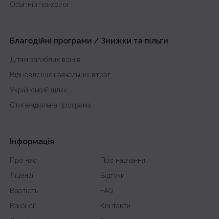
з історії України
Освітній психолог
з математики
з англійської
Благодійні програми / Знижки та пільги
Дітям загиблих воїнів
Відновлення навчальних втрат
Український шлях
Стипендіальна програма
Інформація
Про нас
Про навчання
Ліцензії
Відгуки
Вартість
FAQ
Вакансії
Контакти