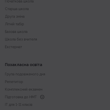
Початкова школа
Старша школа
Друга зміна
Літній табір
Базова школа
Школа без вчителя
Екстернат
Позакласна освіта
Група подовженого дня
Репетитор
Комплексний екзамен
Підготовка до HMT
з української мови
IT для 1-11 класів