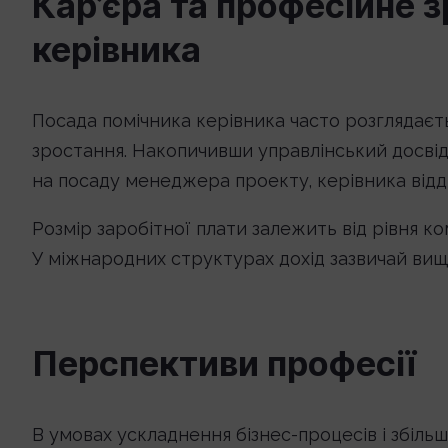
Кар’єра та професійне 
керівника
Посада помічника керівника часто розглядаєт
зростання. Накопичивши управлінський досвід
на посаду менеджера проекту, керівника відд
Розмір заробітної плати залежить від рівня ком
У міжнародних структурах дохід зазвичай вищи
Перспективи професії
В умовах ускладнення бізнес-процесів і збіль