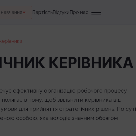
 навчання
Вартість
Відгуки
Про нас
керівника
ІЧНИК КЕРІВНИКА
зпечує ефективну організацію робочого процесу
 полягає в тому, щоб звільнити керівника від
умови для прийняття стратегічних рішень. По суті
реною особою, яка володіє значним обсягом