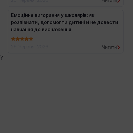
29 Червня, 2026
Читати
Емоційне вигорання у школярів: як
розпізнати, допомогти дитині й не довести
навчання до виснаження
29 Червня, 2026
Читати
 у