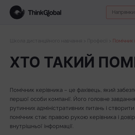
Напрямки
Школа дистанційного навчання
>
Професії
>
Помічник 
ХТО ТАКИЙ ПОМ
Помічник керівника – це фахівець, який забе
першої особи компанії. Його головне завдання
рутинних адміністративних питань і створити 
помічник стає правою рукою керівника і дові
внутрішньої інформації.