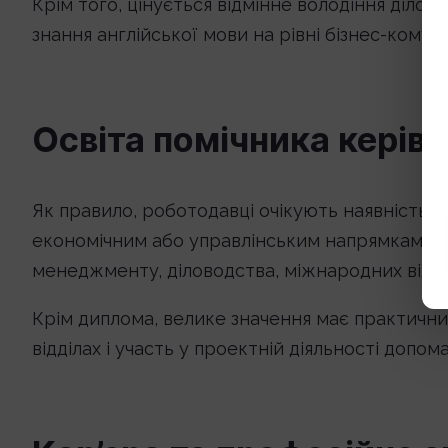
Крім того, цінується відмінне володіння діло
знання англійської мови на рівні бізнес-комунік
Освіта помічника керів
Як правило, роботодавці очікують наявність в
економічним або управлінським напрямкам під
менеджменту, діловодства, міжнародних віднос
Крім диплома, велике значення має практични
відділах і участь у проектній діяльності допо