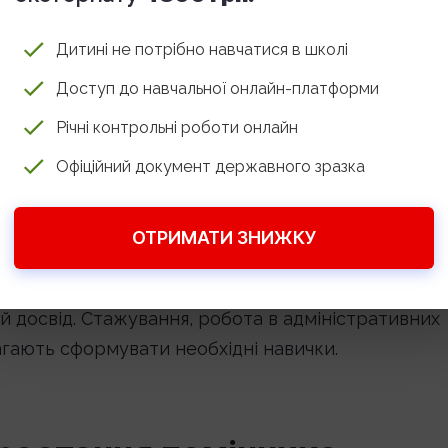
вим етикетом, грамотна усна та письмова мова,
ації.
Дитині не потрібно навчатися в школі
Доступ до навчальної онлайн-платформи
Річні контрольні роботи онлайн
ника
Офіційний документ державного зразка
ищої освіти. Перевага надається гуманітарним,
ОТРИМАТИ ЗНИЖКУ
готовки. Корисними будуть знання в галузі
ин і комунікацій.
й досвід. Стажування, робота в адміністративних
магають сформувати необхідні навички.