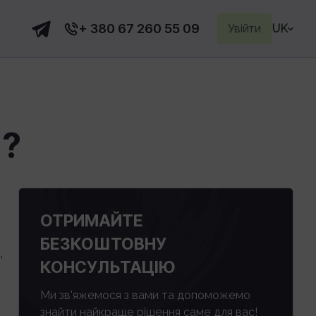
+ 380 67 260 55 09
Увійти
UK
 ?
ОТРИМАЙТЕ
БЕЗКОШТОВНУ
,
КОНСУЛЬТАЦІЮ
Ми зв'яжемося з вами та допоможемо
знайти найкраще рішення саме для вас!