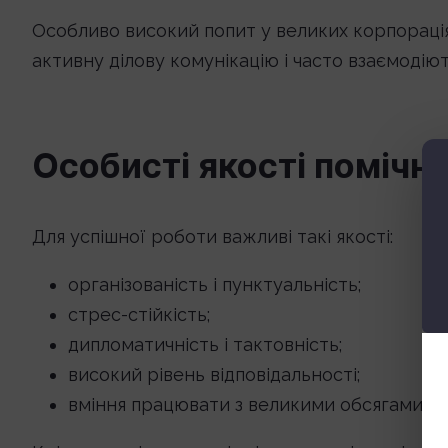
Особливо високий попит у великих корпорація
активну ділову комунікацію і часто взаємодію
Особисті якості помічн
Для успішної роботи важливі такі якості:
організованість і пунктуальність;
стрес-стійкість;
дипломатичність і тактовність;
високий рівень відповідальності;
вміння працювати з великими обсягами ін