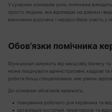
У сучасних компаніях роль помічника виходит
просто людина, яка відповідає на дзвінки і ве
виконання доручень і нерідко бере участь у п
Обов’язки помічника ке
Функціонал залежить від масштабу бізнесу та 
може поєднувати адміністративні, кадрові та к
робота більш спеціалізована, але рівень відпо
До основних обов’язків належать:
планування робочого дня керівника та ве
організація зустрічей, переговорів та від