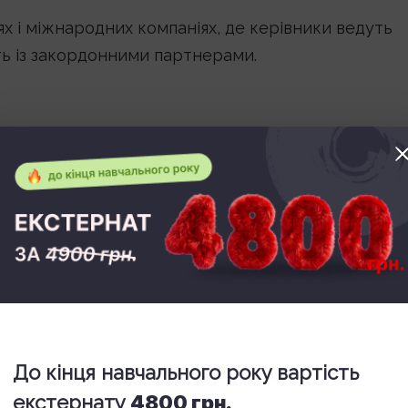
х і міжнародних компаніях, де керівники ведуть
ть із закордонними партнерами.
ика керівника
формації.
До кінця навчального року вартість
екстернату
4800 грн.