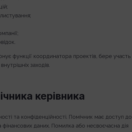
ій;
 листування;
мпанії;
овідок.
онує функції координатора проектів, бере участь
внутрішніх заходів.
ічника керівника
ості та конфіденційності. Помічник має доступ до
та фінансових даних. Помилка або несвоєчасна дія