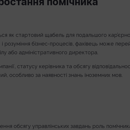
зростання помічника
ься як стартовий щабель для подальшого кар’єрн
 і розуміння бізнес-процесів, фахівець може пере
ілу або адміністративного директора.
панії, статусу керівника та обсягу відповідальнос
й, особливо за наявності знань іноземних мов.
шення обсягу управлінських завдань роль помічник