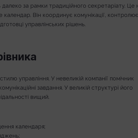
ь далеко за рамки традиційного секретаріату. Це 
де календар. Він координує комунікації, контролю
ідготовці управлінських рішень.
рівника
стилю управління. У невеликій компанії помічник
омунікаційні завдання. У великій структурі його
відальності вищий.
дення календаря;
ряджень;