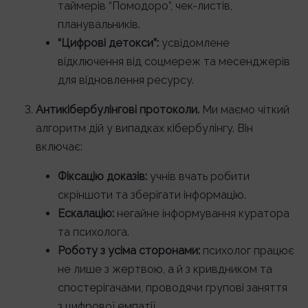
таймерів “Помодоро”, чек-листів,
планувальників.
“Цифрові детокси”:
усвідомлене
відключення від соцмереж та месенджерів
для відновлення ресурсу.
Антикібербулінгові протоколи.
Ми маємо чіткий
алгоритм дій у випадках кібербулінгу. Він
включає:
Фіксацію доказів:
учнів вчать робити
скріншоти та зберігати інформацію.
Ескалацію:
негайне інформування куратора
та психолога.
Роботу з усіма сторонами:
психолог працює
не лише з жертвою, а й з кривдником та
спостерігачами, проводячи групові заняття
з цифрової емпатії.