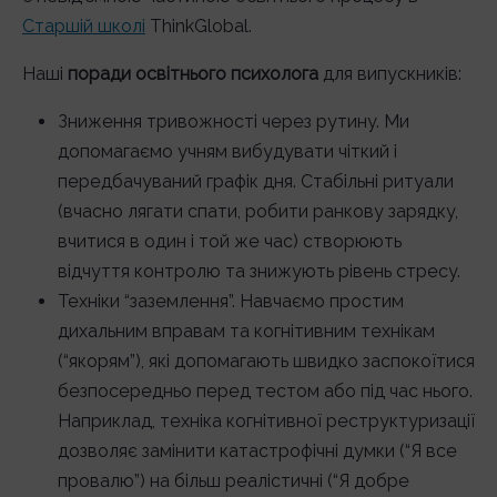
Старшій школі
ThinkGlobal.
Наші
поради освітнього психолога
для випускників:
Зниження тривожності через рутину. Ми
допомагаємо учням вибудувати чіткий і
передбачуваний графік дня. Стабільні ритуали
(вчасно лягати спати, робити ранкову зарядку,
вчитися в один і той же час) створюють
відчуття контролю та знижують рівень стресу.
Техніки “заземлення”. Навчаємо простим
дихальним вправам та когнітивним технікам
(“якорям”), які допомагають швидко заспокоїтися
безпосередньо перед тестом або під час нього.
Наприклад, техніка когнітивної реструктуризації
дозволяє замінити катастрофічні думки (“Я все
провалю”) на більш реалістичні (“Я добре