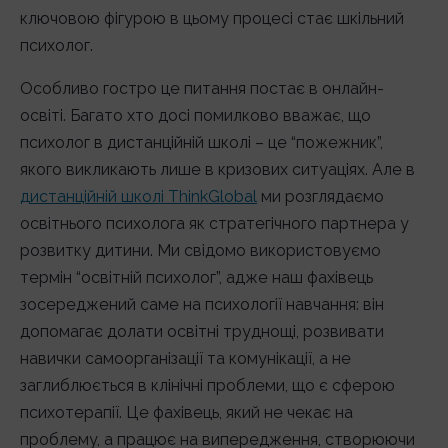
ключовою фігурою в цьому процесі стає шкільний
психолог.
Особливо гостро це питання постає в онлайн-
освіті. Багато хто досі помилково вважає, що
психолог в дистанційній школі – це “пожежник”,
якого викликають лише в кризових ситуаціях. Але в
дистанційній школі ThinkGlobal
ми розглядаємо
освітнього психолога як стратегічного партнера у
розвитку дитини. Ми свідомо використовуємо
термін “освітній психолог”, адже наш фахівець
зосереджений саме на психології навчання: він
допомагає долати освітні труднощі, розвивати
навички самоорганізації та комунікації, а не
заглиблюється в клінічні проблеми, що є сферою
психотерапії. Це фахівець, який не чекає на
проблему, а працює на випередження, створюючи