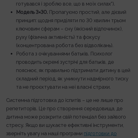
готувався і зроблю все, що в моїх силах”).
Модель 3×30.
Пропагуємо простий, але дієвий
принцип: щодня приділяти по 30 хвилин трьом
ключовим сферам – сну (якісний відпочинок),
руху (фізична активність) та фокусу
(концентрована робота без відволікань).
Робота з очікуваннями батьків. Психолог
проводить окремі зустрічі для батьків, де
пояснює, як правильно підтримати дитину в цей
складний період, як уникнути надмірного тиску
та не проєктувати на неї власні страхи.
Системна підготовка до іспитів – це не лише про
репетиторів. Це про створення середовища, де
дитина може розкрити свій потенціал без зайвого
стресу. Якщо ви шукаєте ефективні інструменти,
зверніть увагу на наші програми
підготовки до