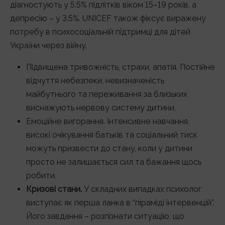
діагностують у 5.5% підлітків віком 15–19 років, а
депресію – у 3.5%. UNICEF також фіксує виражену
потребу в психосоціальній підтримці для дітей
України через війну.
Підвищена тривожність, страхи, апатія. Постійне
відчуття небезпеки, невизначеність
майбутнього та переживання за близьких
виснажують нервову систему дитини.
Емоційне вигорання. Інтенсивне навчання,
високі очікування батьків та соціальний тиск
можуть призвести до стану, коли у дитини
просто не залишається сил та бажання щось
робити.
Кризові стани.
У складних випадках психолог
виступає як перша ланка в “піраміді інтервенцій”.
Його завдання – розпізнати ситуацію, що