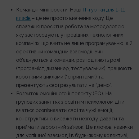
Командні мініпроєкти. Наші
IT-гуртки для 1–11
класів
– це не просто вивчення коду. Це
справжня проєктна робота за методологією,
яку застосовують у провідних технологічних
компаніях, що вчить не лише програмуванню, а й
ефективній командній взаємодії. Учні
об’єднуються в команди, розподіляють ролі
(програміст, дизайнер, тестувальник), працюють
короткими циклами (“спринтами”) та
презентують свої результати на “демо”.
Розвиток емоційного інтелекту (EQ). На
групових заняттях з освітнім психологом діти
вчаться розпізнавати свої та чужі емоції,
конструктивно виражати незгоду, давати та
приймати зворотний зв’язок. Це ключові навички
для успішної взаємодії в будь-якому колективі,