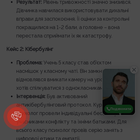
Результат:
Рівень тривожності значно знизився.
Дівчинка навчилася використовувати дихальні
вправи для заспокоєння. Її оцінки за контрольні
покращилися на 1-2 бали, а головне – вона
перестала сприймати їх як катастрофу.
Кейс 2: Кібербулінг
Проблема:
Учень 5 класу став об’єктом
насмішок у класному чаті. Він замкнувся в собі,
відмовлявся вмикати камеру на уроках і не
хотів спілкуватися з однокласниками.
Інтервенція:
Був активований
антикібербулінговий протокол. Куратор та
Подзвонити
психолог провели індивідуальні бесіди з усіма
учасниками конфлікту та їхніми батьками. Для
всього класу психолог провів серію занять з
цифрової етики та емпатії.