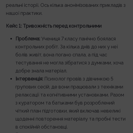
реальні історії. Ось кілька анонімізованих прикладів з
нашої практики.
Кейс 1: Тривожність перед контрольними
Проблема:
Учениця 7 класу панічно боялася
контрольних робіт. За кілька днів до них у неї
болів живіт, вона погано спала, а під час
тестування не могла зібратися з думками, хоча
добре знала матеріал.
Інтервенція:
Психолог провів з дівчинкою 5
групових сесій, де вони працювали з техніками
релаксації та когнітивними установками. Разом
з куратором та батьками був розроблений
чіткий план підготовки, який включав невеликі
щоденні повторення матеріалу та пробні тести
в спокійній обстановці.