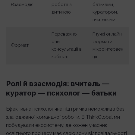
Взаємодія
робота з
батьками,
дитиною
куратором,
вчителями
Переважно
Гнучкі онлайн-
очні
формати,
Формат
консультації в
мікроінтервен
кабінеті
ції
Ролі й взаємодія: вчитель —
куратор — психолог — батьки
Ефективна психологічна підтримка неможлива без
злагодженої командної роботи. В ThinkGlobal ми
побудували екосистему, де кожен учасник
освітнього процесу має свою зону відповідальності,