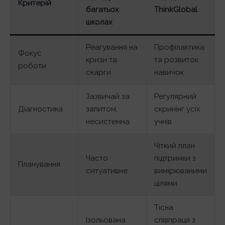
Критерій
багатьох
ThinkGlobal
школах
Реагування на
Профілактика
Фокус
кризи та
та розвиток
роботи
скарги
навичок
Зазвичай за
Регулярний
Діагностика
запитом,
скринінг усіх
несистемна
учнів
Чіткий план
Часто
підтримки з
Планування
ситуативне
вимірюваними
цілями
Тісна
Ізольована
співпраця з