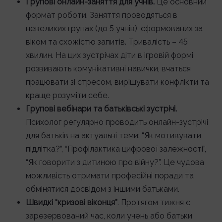
Групові онлайн-заняття для учнів.
Це основний
формат роботи. Заняття проводяться в
невеликих групах (до 5 учнів), сформованих за
віком та схожістю запитів. Тривалість – 45
хвилин. На цих зустрічах діти в ігровій формі
розвивають комунікативні навички, вчаться
працювати зі стресом, вирішувати конфлікти та
краще розуміти себе.
Групові вебінари та батьківські зустрічі.
Психолог регулярно проводить онлайн-зустрічі
для батьків на актуальні теми: “Як мотивувати
підлітка?”, “Профілактика цифрової залежності”,
“Як говорити з дитиною про війну?”. Це чудова
можливість отримати професійні поради та
обмінятися досвідом з іншими батьками.
Швидкі “кризові віконця”
. Протягом тижня є
зарезервований час, коли учень або батьки