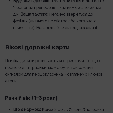
Будь-яка відповідь “Так” на питання 5 або 6:
Це
“червоний прапорець”, який вимагає негайних
дій.
Ваша тактика:
Негайно зверніться до
фахівця (дитячого психіатра або кризового
психолога). Не залишайте дитину наодинці.
Вікові дорожні карти
Психіка дитини розвивається стрибками. Те, що є
нормою для трирічки, може бути тривожним
сигналом для першокласника. Розглянемо ключові
етапи.
Ранній вік (1–3 роки)
Що є нормою:
Криза 3 років (“я сам!”), істерики