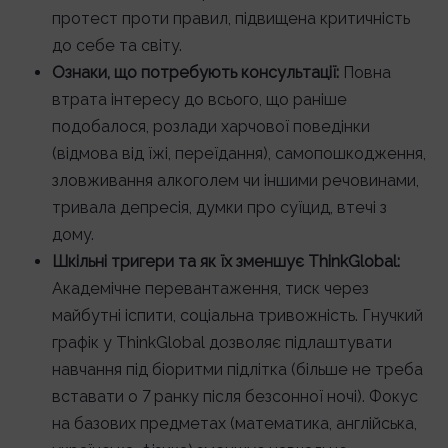
протест проти правил, підвищена критичність
до себе та світу.
Ознаки, що потребують консультації:
Повна
втрата інтересу до всього, що раніше
подобалося, розлади харчової поведінки
(відмова від їжі, переїдання), самопошкодження,
зловживання алкоголем чи іншими речовинами,
тривала депресія, думки про суїцид, втечі з
дому.
Шкільні тригери та як їх зменшує ThinkGlobal:
Академічне перевантаження, тиск через
майбутні іспити, соціальна тривожність. Гнучкий
графік у ThinkGlobal дозволяє підлаштувати
навчання під біоритми підлітка (більше не треба
вставати о 7 ранку після безсонної ночі). Фокус
на базових предметах (математика, англійська,