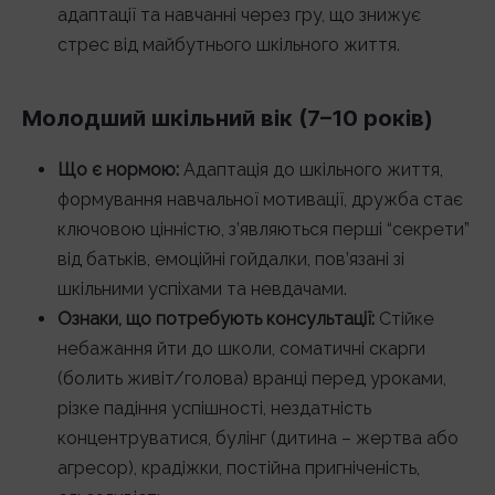
адаптації та навчанні через гру, що знижує
стрес від майбутнього шкільного життя.
Молодший шкільний вік (7–10 років)
Що є нормою:
Адаптація до шкільного життя,
формування навчальної мотивації, дружба стає
ключовою цінністю, з’являються перші “секрети”
від батьків, емоційні гойдалки, пов’язані зі
шкільними успіхами та невдачами.
Ознаки, що потребують консультації:
Стійке
небажання йти до школи, соматичні скарги
(болить живіт/голова) вранці перед уроками,
різке падіння успішності, нездатність
концентруватися, булінг (дитина – жертва або
агресор), крадіжки, постійна пригніченість,