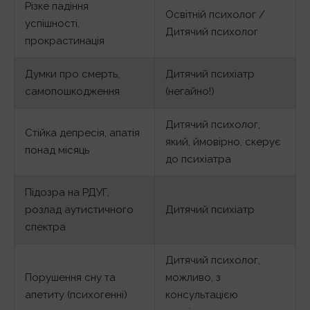
Різке падіння
Освітній психолог /
успішності,
Дитячий психолог
прокрастинація
Думки про смерть,
Дитячий психіатр
самопошкодження
(негайно!)
Дитячий психолог,
Стійка депресія, апатія
який, ймовірно, скерує
понад місяць
до психіатра
Підозра на РДУГ,
розлад аутистичного
Дитячий психіатр
спектра
Дитячий психолог,
Порушення сну та
можливо, з
апетиту (психогенні)
консультацією