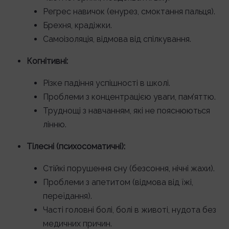
Регрес навичок (енурез, смоктання пальця).
Брехня, крадіжки.
Самоізоляція, відмова від спілкування.
Когнітивні:
Різке падіння успішності в школі.
Проблеми з концентрацією уваги, пам’яттю.
Труднощі з навчанням, які не пояснюються
лінню.
Тілесні (психосоматичні):
Стійкі порушення сну (безсоння, нічні жахи).
Проблеми з апетитом (відмова від їжі,
переїдання).
Часті головні болі, болі в животі, нудота без
медичних причин.