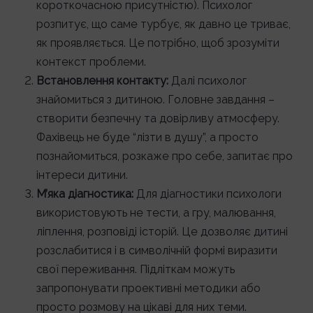
короткочасною присутністю). Психолог
розпитує, що саме турбує, як давно це триває,
як проявляється. Це потрібно, щоб зрозуміти
контекст проблеми.
Встановлення контакту:
Далі психолог
знайомиться з дитиною. Головне завдання –
створити безпечну та довірливу атмосферу.
Фахівець не буде “лізти в душу”, а просто
познайомиться, розкаже про себе, запитає про
інтереси дитини.
М’яка діагностика:
Для діагностики психологи
використовують не тести, а гру, малювання,
ліплення, розповіді історій. Це дозволяє дитині
розслабитися і в символічній формі виразити
свої переживання. Підліткам можуть
запропонувати проективні методики або
просто розмову на цікаві для них теми.