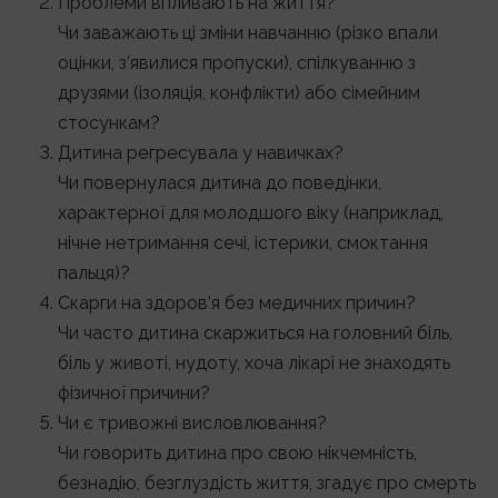
Проблеми впливають на життя?
Чи заважають ці зміни навчанню (різко впали
оцінки, з’явилися пропуски), спілкуванню з
друзями (ізоляція, конфлікти) або сімейним
стосункам?
Дитина регресувала у навичках?
Чи повернулася дитина до поведінки,
характерної для молодшого віку (наприклад,
нічне нетримання сечі, істерики, смоктання
пальця)?
Скарги на здоров’я без медичних причин?
Чи часто дитина скаржиться на головний біль,
біль у животі, нудоту, хоча лікарі не знаходять
фізичної причини?
Чи є тривожні висловлювання?
Чи говорить дитина про свою нікчемність,
безнадію, безглуздість життя, згадує про смерть