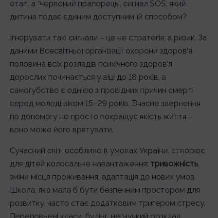
етап, а “червоний прапорець”, сигнал SOS, який
дитина подає єдиним доступним їй способом?
Ігнорувати такі сигнали – це не стратегія, а ризик. За
даними Всесвітньої організації охорони здоров’я,
половина всіх розладів психічного здоров’я
дорослих починається у віці до 18 років, а
самогубство є однією з провідних причин смерті
серед молоді віком 15–29 років. Вчасне звернення
по допомогу не просто покращує якість життя –
воно може його врятувати.
Сучасний світ, особливо в умовах України, створює
для дітей колосальне навантаження:
тривожність
,
зміни місця проживання, адаптація до нових умов.
Школа, яка мала б бути безпечним простором для
розвитку, часто стає додатковим тригером стресу.
Переповнені класи, булінг, негнучкий розклад,