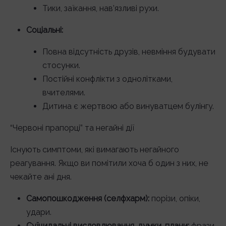
Тики, заїкання, нав’язливі рухи.
Соціальні:
Повна відсутність друзів, невміння будувати
стосунки.
Постійні конфлікти з однолітками,
вчителями.
Дитина є жертвою або винуватцем булінгу.
“Червоні прапорці” та негайні дії
Існують симптоми, які вимагають негайного
реагування. Якщо ви помітили хоча б один з них, не
чекайте ані дня.
Самопошкодження (селфхарм):
порізи, опіки,
удари.
Суїцидальні висловлювання, думки, плани:
фрази