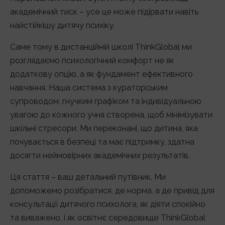
академічний тиск – усе це може підірвати навіть
найстійкішу дитячу психіку.
Саме тому в дистанційній школі ThinkGlobal ми
розглядаємо психологічний комфорт не як
додаткову опцію, а як фундамент ефективного
навчання. Наша система з кураторським
супроводом, гнучким графіком та індивідуальною
увагою до кожного учня створена, щоб мінімізувати
шкільні стресори. Ми переконані, що дитина, яка
почувається в безпеці та має підтримку, здатна
досягти неймовірних академічних результатів.
Ця стаття – ваш детальний путівник. Ми
допоможемо розібратися, де норма, а де привід для
консультації дитячого психолога, як діяти спокійно
та виважено, і як освітнє середовище ThinkGlobal