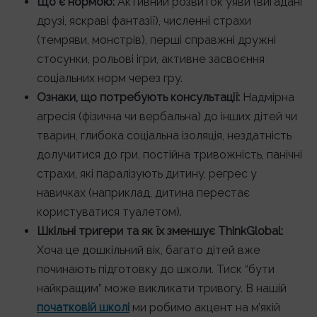
Що є нормою:
Активний розвиток уяви (вигадані
друзі, яскраві фантазії), численні страхи
(темряви, монстрів), перші справжні дружні
стосунки, рольові ігри, активне засвоєння
соціальних норм через гру.
Ознаки, що потребують консультації:
Надмірна
агресія (фізична чи вербальна) до інших дітей чи
тварин, глибока соціальна ізоляція, нездатність
долучитися до гри, постійна тривожність, панічні
страхи, які паралізують дитину, регрес у
навичках (наприклад, дитина перестає
користуватися туалетом).
Шкільні тригери та як їх зменшує ThinkGlobal:
Хоча це дошкільний вік, багато дітей вже
починають підготовку до школи. Тиск “бути
найкращим” може викликати тривогу. В нашій
початковій школі
ми робимо акцент на м’якій