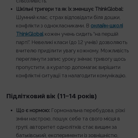
сльозливість.
Шкільні тригери та як їх зменшує ThinkGlobal:
Шумний клас, страх відповідати біля дошки,
конфлікти з однокласниками. В
онлайн-школі
ThinkGlobal
кожен учень сидить “на першій
парті”. Невеликі класи (до 12 учнів) дозволяють
вчителю приділити увагу кожному. Можливість
переглянути запис уроку знімає тривогу щось
пропустити, а куратор допомагає вирішити
конфліктні ситуації та налагодити комунікацію.
Підлітковий вік (11–14 років)
Що є нормою:
Гормональна перебудова, різкі
зміни настрою, пошук себе та свого місця в
групі, авторитет однолітків стає вищим за
батьківський, експерименти із зовнішністю,