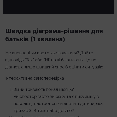
Швидка діаграма-рішення для
батьків (1 хвилина)
Не впевнені, чи варто хвилюватися? Дайте
відповідь “Так” або “Ні” на ці 6 запитань. Це не
діагноз, а лише швидкий спосіб оцінити ситуацію.
Інтерактивна самоперевірка
Зміни тривають понад місяць?
Чи спостерігаєте ви різку та стійку зміну в
поведінці, настрої, сні чи апетиті дитини, яка
триває 3–4 тижні або довше?