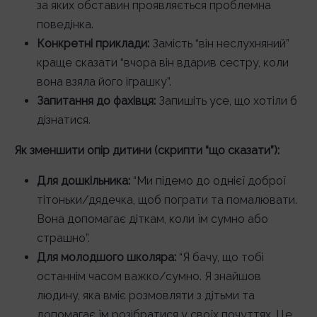
за яких обставин проявляється проблемна
поведінка.
Конкретні приклади:
Замість “він неслухняний”
краще сказати “вчора він вдарив сестру, коли
вона взяла його іграшку”.
Запитання до фахівця:
Запишіть усе, що хотіли б
дізнатися.
Як зменшити опір дитини (скрипти “що сказати”):
Для дошкільника:
“Ми підемо до однієї доброї
тітоньки/дядечка, щоб пограти та помалювати.
Вона допомагає діткам, коли їм сумно або
страшно”.
Для молодшого школяра:
“Я бачу, що тобі
останнім часом важко/сумно. Я знайшов
людину, яка вміє розмовляти з дітьми та
допомагає їм розібратися у своїх почуттях. Це