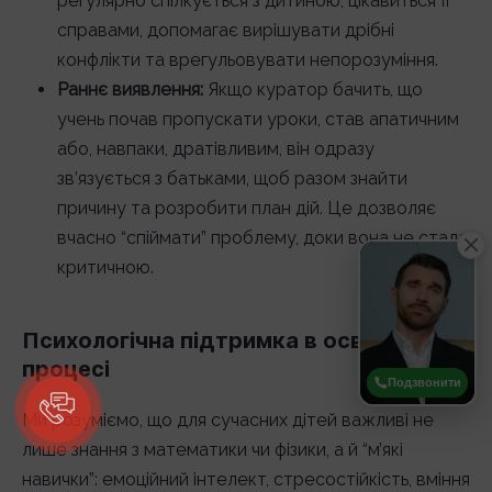
регулярно спілкується з дитиною, цікавиться її
справами, допомагає вирішувати дрібні
конфлікти та врегульовувати непорозуміння.
Раннє виявлення:
Якщо куратор бачить, що
учень почав пропускати уроки, став апатичним
або, навпаки, дратівливим, він одразу
зв’язується з батьками, щоб разом знайти
причину та розробити план дій. Це дозволяє
вчасно “спіймати” проблему, доки вона не стала
критичною.
Психологічна підтримка в освітньому
процесі
Подзвонити
Ми розуміємо, що для сучасних дітей важливі не
лише знання з математики чи фізики, а й “м’які
навички”: емоційний інтелект, стресостійкість, вміння