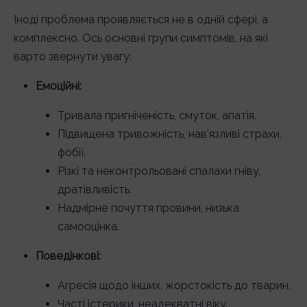
Іноді проблема проявляється не в одній сфері, а
комплексно. Ось основні групи симптомів, на які
варто звернути увагу:
Емоційні:
Тривала пригніченість, смуток, апатія.
Підвищена тривожність, нав’язливі страхи,
фобії.
Різкі та неконтрольовані спалахи гніву,
дратівливість.
Надмірне почуття провини, низька
самооцінка.
Поведінкові:
Агресія щодо інших, жорстокість до тварин.
Часті істерики, неадекватні віку.