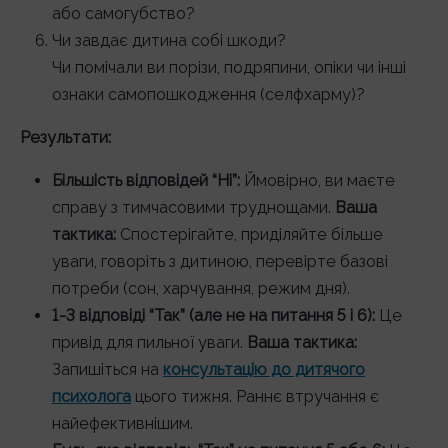
або самогубство?
Чи завдає дитина собі шкоди?
Чи помічали ви порізи, подряпини, опіки чи інші
ознаки самопошкодження (селфхарму)?
Результати:
Більшість відповідей “Ні”:
Ймовірно, ви маєте
справу з тимчасовими труднощами.
Ваша
тактика:
Спостерігайте, приділяйте більше
уваги, говоріть з дитиною, перевірте базові
потреби (сон, харчування, режим дня).
1-3 відповіді “Так” (але не на питання 5 і 6):
Це
привід для пильної уваги.
Ваша тактика:
Запишіться на
консультацію до дитячого
психолога
цього тижня. Раннє втручання є
найефективнішим.