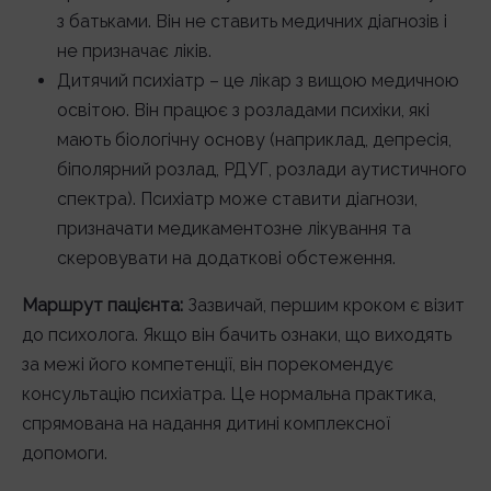
з батьками. Він не ставить медичних діагнозів і
не призначає ліків.
Дитячий психіатр – це лікар з вищою медичною
освітою. Він працює з розладами психіки, які
мають біологічну основу (наприклад, депресія,
біполярний розлад, РДУГ, розлади аутистичного
спектра). Психіатр може ставити діагнози,
призначати медикаментозне лікування та
скеровувати на додаткові обстеження.
Маршрут пацієнта:
Зазвичай, першим кроком є візит
до психолога. Якщо він бачить ознаки, що виходять
за межі його компетенції, він порекомендує
консультацію психіатра. Це нормальна практика,
спрямована на надання дитині комплексної
допомоги.