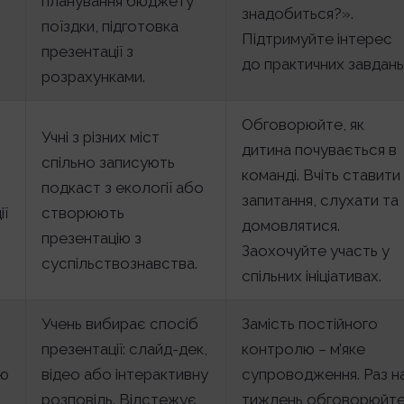
планування бюджету
знадобиться?».
поїздки, підготовка
Підтримуйте інтерес
презентації з
до практичних завдань
розрахунками.
Обговорюйте, як
Учні з різних міст
дитина почувається в
спільно записують
команді. Вчіть ставити
подкаст з екології або
запитання, слухати та
ії
створюють
домовлятися.
презентацію з
Заохочуйте участь у
суспільствознавства.
спільних ініціативах.
Учень вибирає спосіб
Замість постійного
презентації: слайд-дек,
контролю – м’яке
ою
відео або інтерактивну
супроводження. Раз н
розповідь. Відстежує
тиждень обговорюйте