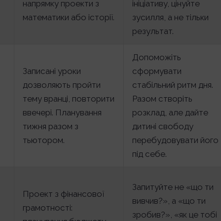
напрямку проекти з
ініціативу, цінуйте
математики або історії.
зусилля, а не тільки
результат.
Допоможіть
Записані уроки
сформувати
дозволяють пройти
стабільний ритм дня.
тему вранці, повторити
Разом створіть
ввечері. Планування
розклад, але дайте
тижня разом з
дитині свободу
тьютором.
перебудовувати його
під себе.
Запитуйте не «що ти
Проект з фінансової
вивчив?», а «що ти
грамотності:
зробив?», «як це тобі