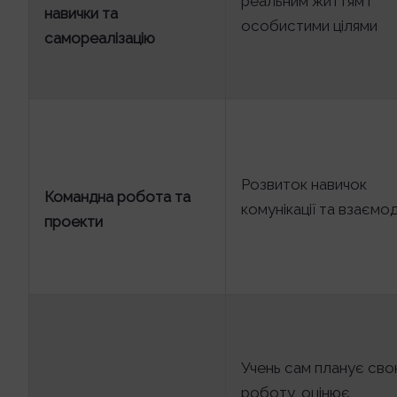
реальним життям і
навички та
особистими цілями
самореалізацію
Розвиток навичок
Командна робота та
комунікації та взаємод
проекти
Учень сам планує св
роботу, оцінює