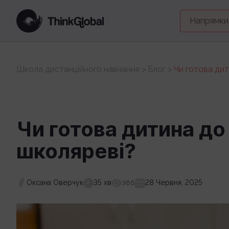
Напрямки
Школа дистанційного навчання
>
Блог
>
Чи готова ди
Чи готова дитина д
школяреві?
Оксана Оверчук
35 хв
28 Червня, 2025
386