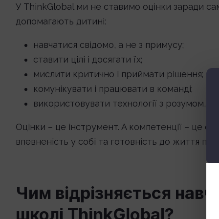
У ThinkGlobal ми не ставимо оцінки заради са
допомагають дитині:
навчатися свідомо, а не з примусу;
ставити цілі і досягати їх;
мислити критично і приймати рішення;
комунікувати і працювати в команді;
використовувати технології з розумом, а 
Оцінки – це інструмент. А компетенції – це ф
впевненість у собі та готовність до життя поз
Чим відрізняється навч
школі ThinkGlobal?