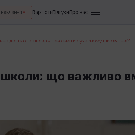
 навчання
Вартість
Відгуки
Про нас
тина до школи: що важливо вміти сучасному школяреві?
о школи: що важливо в