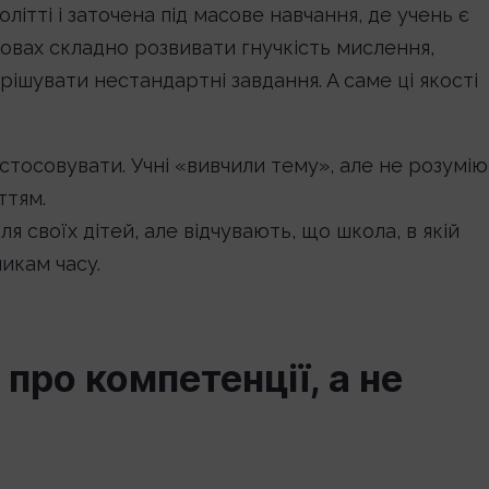
ітті і заточена під масове навчання, де учень є
овах складно розвивати гнучкість мислення,
ирішувати нестандартні завдання. А саме ці якості
застосовувати. Учні «вивчили тему», але не розумію
ттям.
я своїх дітей, але відчувають, що школа, в якій
ликам часу.
про компетенції, а не