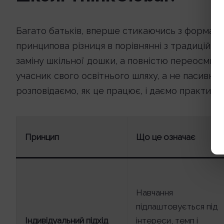
Багато батьків, вперше стикаючись з формато
принципова різниця в порівнянні з традиційн
заміну шкільної дошки, а повністю переосмисл
учасник свого освітнього шляху, а не пасивн
розповідаємо, як це працює, і даємо практичн
Принцип
Що це означає
Навчання
підлаштовується під
Індивідуальний підхід
інтереси, темп і