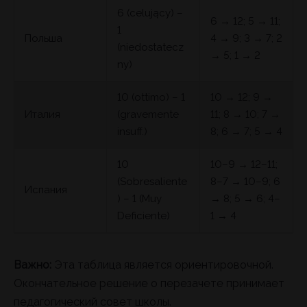
6 (celujący) –
6 → 12; 5 → 11;
1
Польша
4 → 9; 3 → 7; 2
(niedostatecz
→ 5; 1 → 2
ny)
10 (ottimo) – 1
10 → 12; 9 →
Италия
(gravemente
11; 8 → 10; 7 →
insuff.)
8; 6 → 7; 5 → 4
10
10–9 → 12–11;
(Sobresaliente
8–7 → 10–9; 6
Испания
) – 1 (Muy
→ 8; 5 → 6; 4–
Deficiente)
1 → 4
Важно:
Эта таблица является ориентировочной.
Окончательное решение о перезачете принимает
педагогический совет школы.