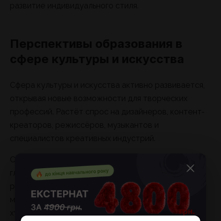
развитие индивидуального стиля.
Перспективы образования в
сфере культуры и искусства
Сфера культуры и искусства активно развивается,
открывая новые возможности для творческих
профессий. Растёт спрос на дизайнеров, контент-
креаторов, режиссёров, музыкантов и
специалистов креативных индустрий.
Современные технологии, цифровые платформы и
глобализация позволяют творческим людям
работать не только в Украине, но и на
международном уровне. Украинские
художественные заведения постепенно