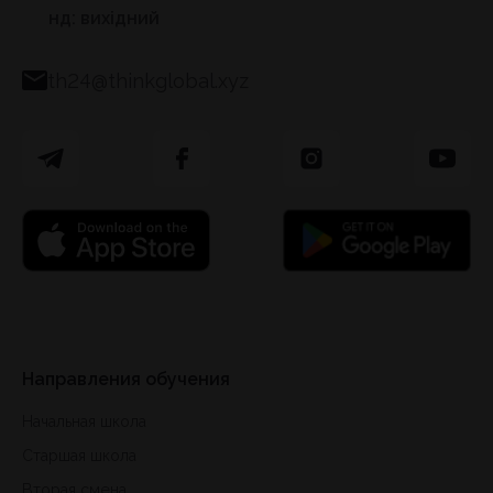
нд: вихідний
th24@thinkglobal.xyz
Направления обучения
Начальная школа
Старшая школа
Вторая смена