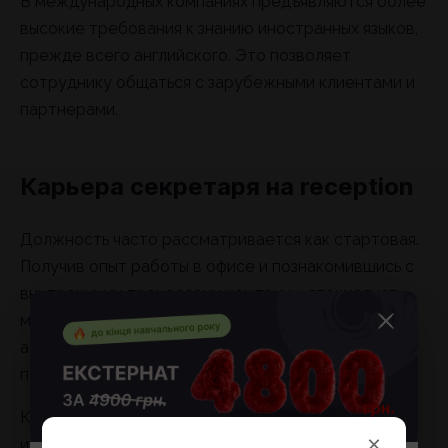
В международных компаниях предъявляются более
высокие требования к знанию иностранных языков,
прежде всего английского. Это позволяет
сотруднику общаться с зарубежными клиентами и
партнерами.
Карьера секретаря на reception
Должность часто рассматривается как стартовая.
Получив опыт работы в офисе и познакомившись с
внутренними процессами компании, специалист
может перейти в административный отдел, стать
ассистентом отдела, офис-менеджером или
помощником руководителя.
Карьерный рост во многом зависит от
×
инициативности сотрудника, уровня