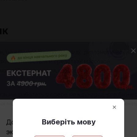
ик
в, международных компаниях, дипломатических
ах, издательствах и средствах массовой
ют с IT-компаниями, создавая локализованные
гации, работать в сфере международного бизне
ых мероприятий. Возможен и полностью удаленн
×
Виберіть мову
До конца учебного года стоимость
экстерната
4800 грн.