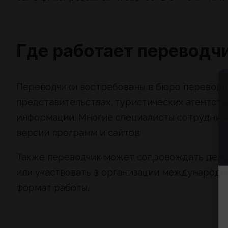
Где работает переводч
Переводчики востребованы в бюро переводо
представительствах, туристических агентств
информации. Многие специалисты сотруднича
версии программ и сайтов.
Также переводчик может сопровождать деле
или участвовать в организации международн
формат работы.