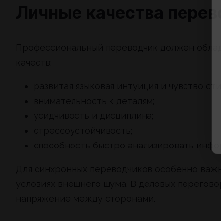
Личные качества перев
Профессиональный переводчик должен облада
качеств:
развитая языковая интуиция и чувство сти
внимательность к деталям;
усидчивость и дисциплина;
стрессоустойчивость;
способность быстро анализировать инфо
Для синхронных переводчиков особенно важн
условиях внешнего шума. В деловых перегово
напряжение между сторонами.