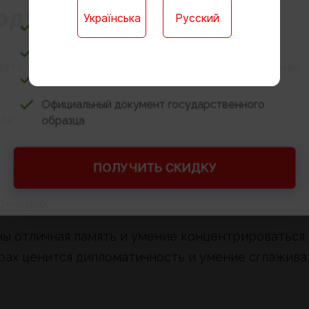
одчика
Українська
Русский
Ребёнку не нужно учиться в школе
Доступ к онлайн-платформе для обучения
ть не только знанием языка, но и рядом личных
Годовые контрольные работы онлайн
Официальный документ государственного
ля;
образца
ПОЛУЧИТЬ СКИДКУ
рмацию.
ы отличная память и умение концентрироваться 
рах ценится дипломатичность и умение сглажива