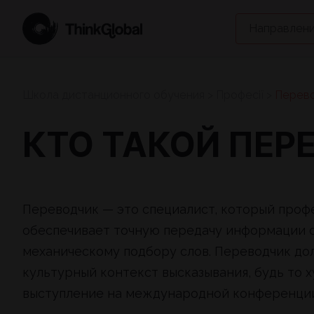
Направлени
Школа дистанционного обучения
>
Професії
>
Перев
КТО ТАКОЙ ПЕР
Переводчик — это специалист, который проф
обеспечивает точную передачу информации с о
механическому подбору слов. Переводчик дол
культурный контекст высказывания, будь то 
выступление на международной конференции