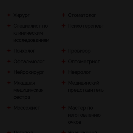
Хирург
Стоматолог
Специалист по
Психотерапевт
клиническим
исследованиям
Психолог
Провизор
Офтальмолог
Оптометрист
Нейрохирург
Невролог
Младшая
Медицинский
медицинская
представитель
сестра
Массажист
Мастер по
изготовлению
очков
Логопед
Врач скорой