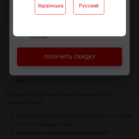
медицинское образование и пройти
Українська
Русский
специализацию. Путь к профессии включает
Доступ к онлайн-платформе для обучения
несколько этапов:
Годовые контрольные работы онлайн
Официальный документ государственного
Обучение в медицинском университете по
образца
специальности «Лечебное дело» (6 лет).
Интернатура по внутренним болезням или
терапии (1–2 года).
ПОЛУЧИТЬ СКИДКУ
Курсы специализации по кардиологии.
Повышение квалификации каждые несколько
лет.
В Украине подготовку врачей-кардиологов
осуществляют:
Национальный медицинский университет имени
А. А. Богомольца (Киев);
Львовский национальный медицинский