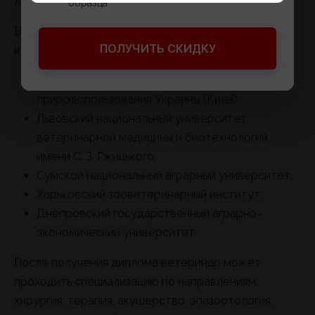
лабораториях.
образца
В Украине подготовку ветеринаров проводят
ПОЛУЧИТЬ СКИДКУ
ведущие вузы:
Национальный университет биоресурсов и
природопользования Украины (Киев);
Львовский национальный университет
ветеринарной медицины и биотехнологий
имени С. З. Гжицького;
Сумской национальный аграрный университет;
Харьковский зооветеринарный институт;
Днепровский государственный аграрно-
экономический университет.
После получения диплома ветеринар может
проходить специализацию по направлениям:
хирургия, терапия, акушерство, эпизоотология,