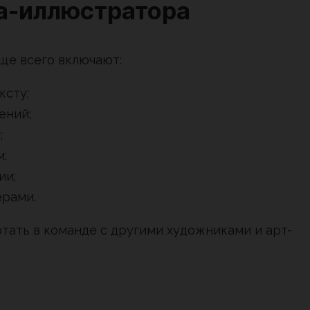
а-иллюстратора
аще всего включают:
ксту;
ений;
;
;
ии;
ерами.
тать в команде с другими художниками и арт-