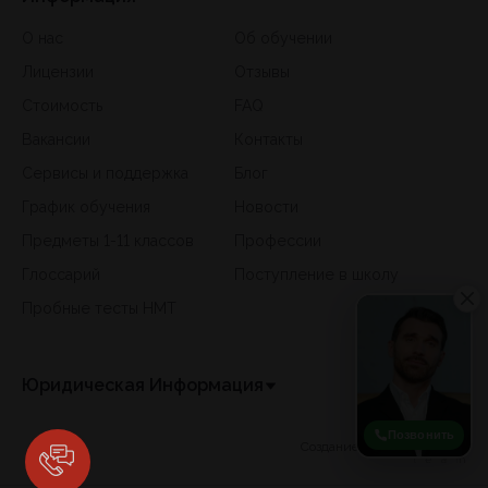
О нас
Об обучении
Лицензии
Отзывы
Стоимость
FAQ
Вакансии
Контакты
Сервисы и поддержка
Блог
График обучения
Новости
Предметы 1-11 классов
Профессии
Глоссарий
Поступление в школу
Пробные тесты НМТ
Юридическая Информация
Позвонить
Создание сайта -