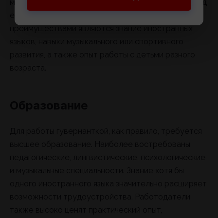
мотивировать ребенка и адаптировать задания под
его возможности. Дополнительными
преимуществами являются знание иностранных
языков, навыки музыкального или спортивного
развития, а также опыт работы с детьми разного
возраста.
Образование
Для работы гувернанткой, как правило, требуется
высшее образование. Наиболее востребованы
педагогические, лингвистические, психологические
и музыкальные специальности. Знание хотя бы
одного иностранного языка значительно расширяет
возможности трудоустройства. Работодатели
также высоко ценят практический опыт,