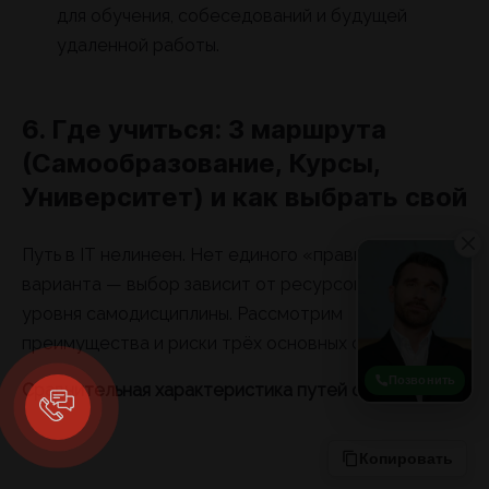
для обучения, собеседований и будущей
удаленной работы.
6. Где учиться: 3 маршрута
(Самообразование, Курсы,
Университет) и как выбрать свой
Путь в IT нелинеен. Нет единого «правильного»
варианта — выбор зависит от ресурсов, времени и
уровня самодисциплины. Рассмотрим
преимущества и риски трёх основных стратегий.
Позвонить
Сравнительная характеристика путей обучения
Копировать