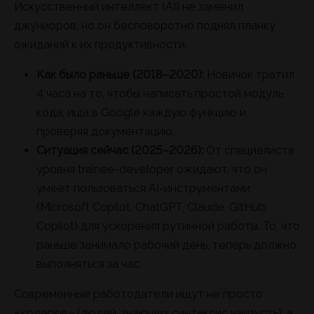
Искусственный интеллект (AI) не заменил
джуниоров, но он бесповоротно поднял планку
ожиданий к их продуктивности.
Как было раньше (2018–2020):
Новичок тратил
4 часа на то, чтобы написать простой модуль
кода, ища в Google каждую функцию и
проверяя документацию.
Ситуация сейчас (2025–2026):
От специалиста
уровня trainee-developer ожидают, что он
умеет пользоваться AI-инструментами
(Microsoft Copilot, ChatGPT, Claude, GitHub
Copilot) для ускорения рутинной работы. То, что
раньше занимало рабочий день, теперь должно
выполняться за час.
Современные работодатели ищут не просто
«кодеров» (людей, знающих синтаксис наизусть), а