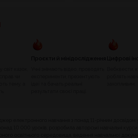
я
Проєкти й мінідослідження
Цифрові ін
 світ казок,
Учні знімають відео, проводять
Вебквести, к
 справ чи
експерименти, презентують
роблять навч
ть тему, а
ідеї та бачать реальні
захопливим.
ь.
результати своєї праці.
джер електронного навчання з понад 11-річним досвідом у
ад 10 000 уроків, розробила авторські навчальні курси для
ного освітнього середовища, ведення навчальної документа