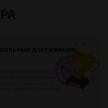
РА
нальные достижения
єри я мала нагоду реалізувати
й, які перетворили навчальний
змістовну подорож для дітей.
нення - це результат постійного