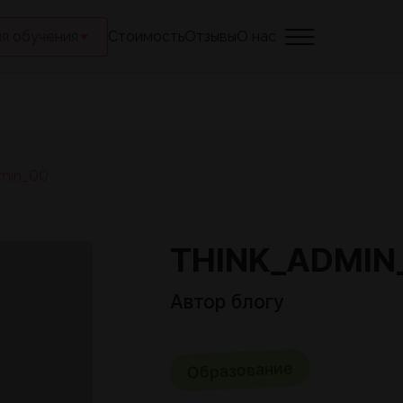
я обучения
Стоимость
Отзывы
О нас
dmin_00
THINK_ADMIN
Автор блогу
Образование