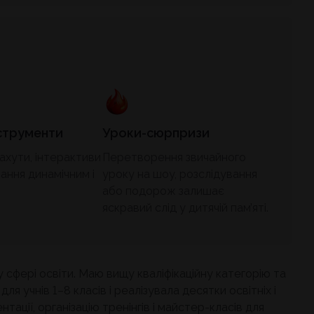
струменти
Уроки-сюрпризи
ахути, інтерактиви
Перетворення звичайного
ання динамічним і
уроку на шоу, розслідування
або подорож залишає
яскравий слід у дитячій пам’яті.
 сфері освіти. Маю вищу кваліфікаційну категорію та
 учнів 1–8 класів і реалізувала десятки освітніх і
ції, організацію тренінгів і майстер-класів для