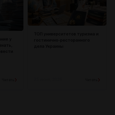
ТОП университетов туризма и
ние у
гостинично-ресторанного
знать,
дела Украины
овести
25 июня, 2026
Читать
Читать