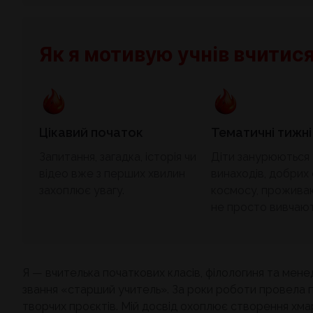
Як я мотивую учнів вчитис
Цікавий початок
Тематичні тижні
Запитання, загадка, історія чи
Діти занурюються у
відео вже з перших хвилин
винаходів, добрих
захоплює увагу.
космосу, проживаю
не просто вивчают
Я — вчителька початкових класів, філологиня та мене
звання «старший учитель». За роки роботи провела пон
творчих проєктів. Мій досвід охоплює створення хмар