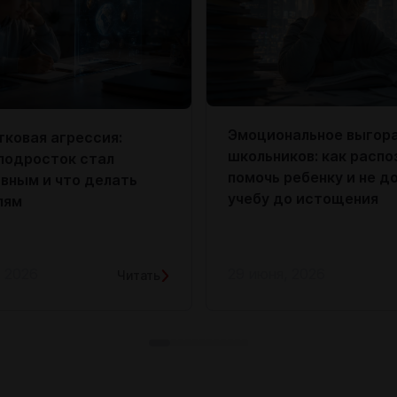
Эмоциональное выгора
ковая агрессия:
школьников: как распо
подросток стал
помочь ребенку и не д
вным и что делать
учебу до истощения
лям
, 2026
29 июня, 2026
Читать