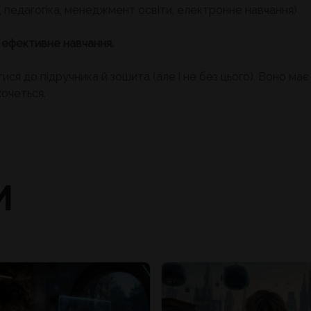
ія, педагогіка, менеджмент освіти, електронне навчання)
= ефективне навчання.
я до підручника й зошита (але і не без цього). Воно має 
хочеться.
И