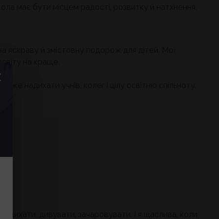
школа має бути місцем радості, розвитку й натхнення.
на яскраву й змістовну подорож для дітей. Мої
світу на краще.
же надихати учнів, колег і цілу освітню спільноту.
надихати, дивувати, зачаровувати. І я щаслива, коли