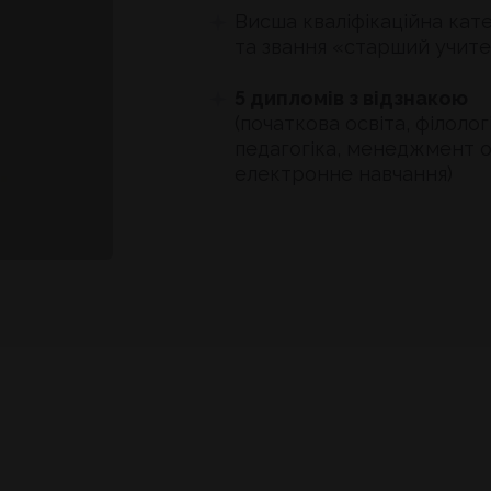
Виcша кваліфікаційна кате
та звання «старший учит
5 дипломів з відзнакою
(початкова освіта, філологі
педагогіка, менеджмент о
електронне навчання)