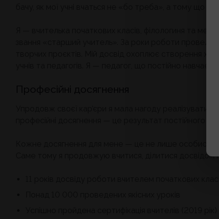
бачу, як мої учні вчаться не «бо треба», а тому що їм 
Я — вчителька початкових класів, філологиня та мене
звання «старший учитель». За роки роботи провела пон
творчих проєктів. Мій досвід охоплює створення хмар
учнів та педагогів. Я — педагог, що постійно навчаєть
Професійні досягнення
Упродовж своєї кар’єри я мала нагоду реалізувати де
професійні досягнення — це результат постійного сам
Кожне досягнення для мене — це не лише особиста пер
Саме тому я продовжую вчитися, ділитися досвідом і
11 років досвіду роботи вчителем початкових клас
Понад 10 000 проведених якісних уроків
Успішно пройдена сертифікація вчителів (2019 рік)