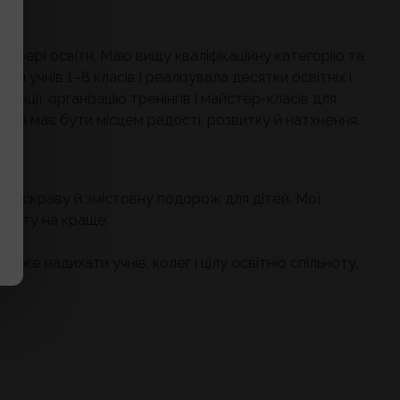
 сфері освіти. Маю вищу кваліфікаційну категорію та
 учнів 1–8 класів і реалізувала десятки освітніх і
ції, організацію тренінгів і майстер-класів для
школа має бути місцем радості, розвитку й натхнення.
на яскраву й змістовну подорож для дітей. Мої
світу на краще.
же надихати учнів, колег і цілу освітню спільноту.