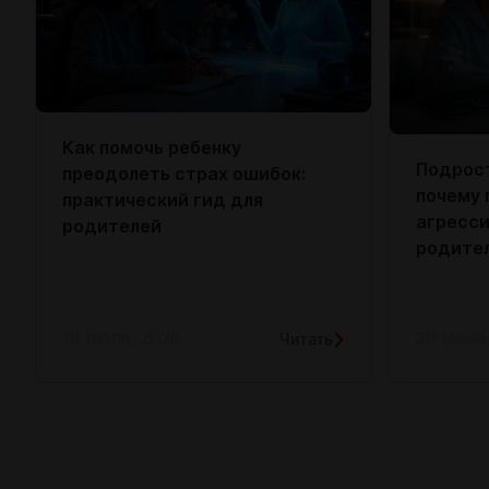
Как помочь ребенку
Подрост
преодолеть страх ошибок:
почему 
практический гид для
агресси
родителей
родите
16 июля, 2026
29 июня
Читать