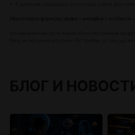
5 дипломів з відзнакою (початкова освіта, філолог
Моя головна формула: цікаве + емоційне + особисте 
Бо навчання має бути живим. Воно не повинне зводитис
бачу, як мої учні вчаться не «бо треба», а тому що їм 
БЛОГ И НОВОСТ