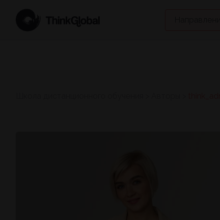
Направлени
Школа дистанционного обучения
>
Авторы >
think_a