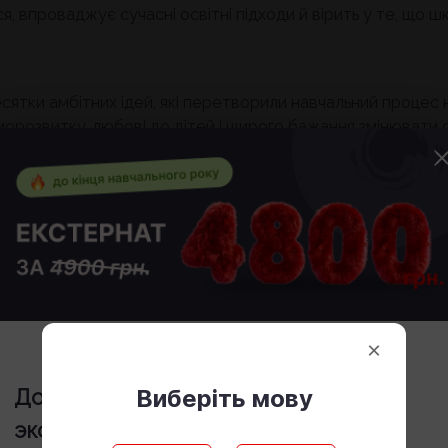
ся, впроваджує сучасні освітні підходи й вірить у те, що 
сятки амбітних ідей, які перетворили навчальний процес 
орозвитку, любові до дітей і щирого бажання змінювати о
емога, а й ще один доказ того, що натхненний учитель мо
 створювати школу, до якої хочеться приходити щодня.
ів
ія, педагогіка, менеджмент освіти, електронне навчання)
×
= ефективне навчання.
Виберіть мову
До конца учебного года стоимость
экстерната
4800 грн.
я до підручника й зошита (але і не без цього). Воно має 