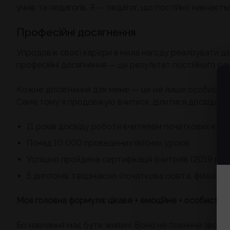
учнів та педагогів. Я — педагог, що постійно навчаєть
Професійні досягнення
Упродовж своєї кар’єри я мала нагоду реалізувати де
професійні досягнення — це результат постійного сам
Кожне досягнення для мене — це не лише особиста пер
Саме тому я продовжую вчитися, ділитися досвідом і
11 років досвіду роботи вчителем початкових клас
Понад 10 000 проведених якісних уроків
Успішно пройдена сертифікація вчителів (2019 рік)
5 дипломів з відзнакою (початкова освіта, філолог
Моя головна формула: цікаве + емоційне + особисте 
Бо навчання має бути живим. Воно не повинне зводитис