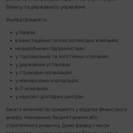
бізнесу та державного управління.
Фахівці працюють:
у банках;
в інвестиційних та консалтингових компаніях;
на виробничих підприємствах;
у торговельних та логістичних компаніях;
у державних установах;
у страхових організаціях;
у міжнародних корпораціях;
в IT-компаніях;
у науково-дослідних центрах.
Багато економістів працюють у відділах фінансового
аналізу, планування, бюджетування або
стратегічного розвитку. Деякі фахівці з часом