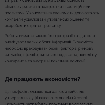
витрат. У банківській сфері фахівці оцінюють
фінансові ризики та працюють з інвестиційними
проектами. У консалтингу економісти допомагають
компаніям ухвалювати управлінські рішення та
розробляти стратегії розвитку.
Робота вимагає високої концентрації та здатності
аналізувати великі обсяги інформації. Економісту
необхідно враховувати безліч факторів: ринкову
ситуацію, інфляцію, зміни законодавства, поведінку
конкурентів та внутрішні показники компанії.
Де працюють економісти?
Ця професія залишається однією з найбільш
універсальних у фінансово-економічній сфері.
Економісти затребувані практично в усіх галузях