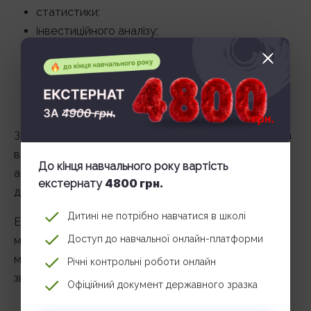
статистики;
інвестиційного аналізу;
економічного прогнозування;
ризик-менеджменту;
податкового законодавства;
сучасних аналітичних програм.
Значною перевагою вважається володіння Excel на
високому рівні, а також навички роботи з
До кінця навчального року вартість
аналітичними платформами та системами обробки
4800 грн.
екстернату
даних.
Дитині не потрібно навчатися в школі
Економістам, які планують працювати в
Доступ до навчальної онлайн-платформи
міжнародних компаніях, важливо знати англійську
мову та орієнтуватися в міжнародній фінансовій
Річні контрольні роботи онлайн
звітності.
Офіційний документ державного зразка