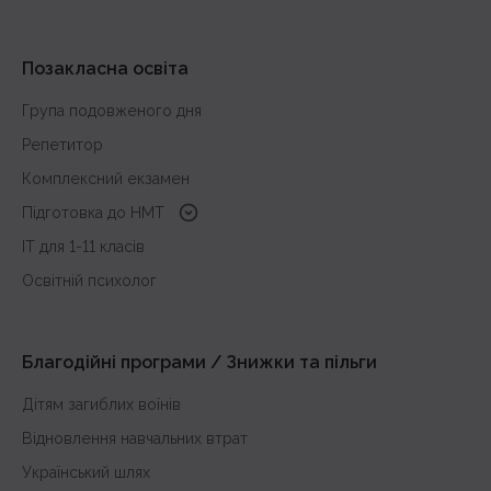
Позакласна освіта
Група подовженого дня
Репетитор
Комплексний екзамен
Підготовка до HMT
з української мови
IT для 1-11 класів
з історії України
Освітній психолог
з математики
з англійської
Благодійні програми / Знижки та пільги
Дітям загиблих воїнів
Відновлення навчальних втрат
Український шлях