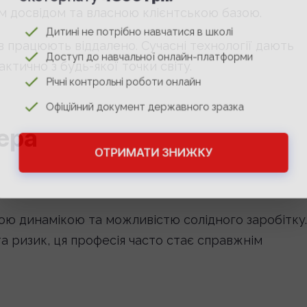
м досвідом та власною клієнтською базою.
Дитині не потрібно навчатися в школі
в працюють віддалено. Сучасні технології дають
Доступ до навчальної онлайн-платформи
ктично з будь-якої точки світу.
Річні контрольні роботи онлайн
Офіційний документ державного зразка
ера
ОТРИМАТИ ЗНИЖКУ
ою динамікою та можливістю солідного заробітку.
та ризик, ця професія часто стає справжнім