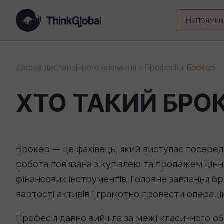
Напрямки
Школа дистанційного навчання
>
Професії
>
Брокер
ХТО ТАКИЙ БРОК
Брокер — це фахівець, який виступає посеред
робота пов’язана з купівлею та продажем цінни
фінансових інструментів. Головне завдання бр
вартості активів і грамотно провести операці
Професія давно вийшла за межі класичного об