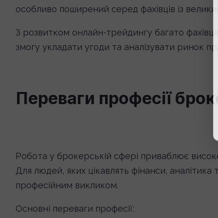
особливо поширений серед фахівців із велики
З розвитком онлайн-трейдингу багато фахівці
змогу укладати угоди та аналізувати ринок пра
Переваги професії брок
Робота у брокерській сфері приваблює висок
Для людей, яких цікавлять фінанси, аналітика 
професійним викликом.
Основні переваги професії: