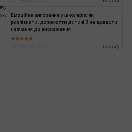
29 Червня, 2026
Читати
ку.
Емоційне вигорання у школярів: як
даж
розпізнати, допомогти дитині й не довести
навчання до виснаження
29 Червня, 2026
Читати