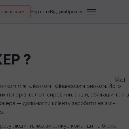
 навчання
Вартість
Відгуки
Про нас
ЕР ?
ником між клієнтом і фінансовим ринком. Його
х паперів, валют, сировини, акцій, облігацій та ін
окера — допомогти клієнту заробити на зміні
ю.
разу людини, яка викрикує команди на біржі.