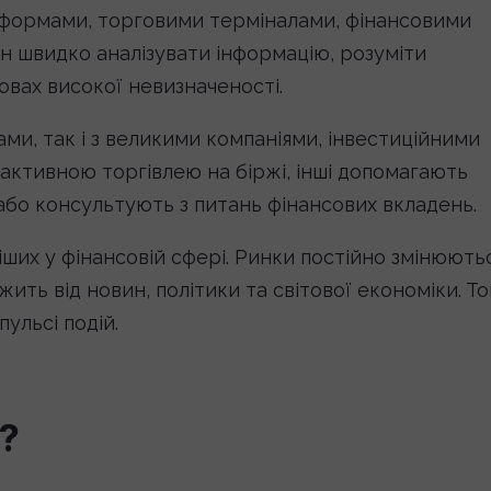
тформами, торговими терміналами, фінансовими
н швидко аналізувати інформацію, розуміти
овах високої невизначеності.
и, так і з великими компаніями, інвестиційними
 активною торгівлею на біржі, інші допомагають
бо консультують з питань фінансових вкладень.
ших у фінансовій сфері. Ринки постійно змінюютьс
ить від новин, політики та світової економіки. Т
ульсі подій.
?