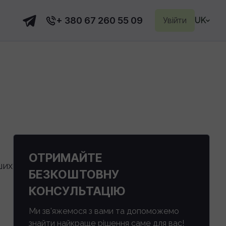
+ 380 67 260 55 09
Увійти
UK
ОТРИМАЙТЕ
ших
БЕЗКОШТОВНУ
КОНСУЛЬТАЦІЮ
Ми зв'яжемося з вами та допоможемо
знайти найкраще рішення саме для вас!