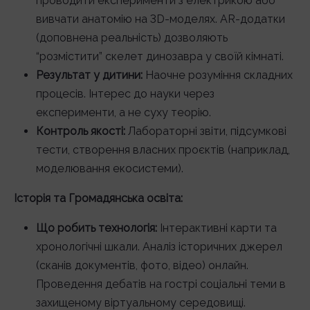
проводити експерименти з електрикою або
вивчати анатомію на 3D-моделях. AR-додатки
(доповнена реальність) дозволяють
“розмістити” скелет динозавра у своїй кімнаті.
Результат у дитини:
Наочне розуміння складних
процесів. Інтерес до науки через
експерименти, а не суху теорію.
Контроль якості:
Лабораторні звіти, підсумкові
тести, створення власних проєктів (наприклад,
моделювання екосистеми).
Історія та Громадянська освіта:
Що робить технологія:
Інтерактивні карти та
хронологічні шкали. Аналіз історичних джерел
(сканів документів, фото, відео) онлайн.
Проведення дебатів на гострі соціальні теми в
захищеному віртуальному середовищі.