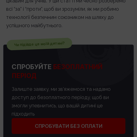
цікавим для учнів. У цій статті ми чесно розберемо
всі “за” і “проти”, щоб ви зрозуміли, як ми робимо
технології безпечним союзником на шляху до
успішного майбутнього.
Чи підійде це моїй дитині?
СПРОБУЙТЕ
БЕЗОПЛАТНИЙ
ПЕРІОД
Залиште заявку, ми зв’яжемося та надамо
доступ до безоплатного періоду, щоб ви
змогли упевнитись, що вашій дитині це
підходить
СПРОБУВАТИ БЕЗ ОПЛАТИ