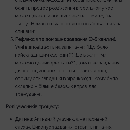
спільній онлайн-дошці (Miro/Jamboard). Вчитель
бачить процес розв’язання в реальному часі,
може підказати або виправити помилку “на
льоту”. Немає ситуації, коли хтось “ховається за
спинами”.
Рефлексія та домашнє завдання (3-5 хвилин).
Учні відповідають на запитання: “Що було
найскладнішим сьогодні?”, “Де в житті ми
можемо це використати?”. Домашнє завдання
диференційоване: ті, хто впорався легко,
отримують завдання із зірочкою; ті, кому було
складно – більше базових вправ для
тренування.
Ролі учасників процесу:
Дитина:
Активний учасник, а не пасивний
слухач. Виконує завдання, ставить питання,