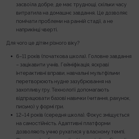
засвоїла добре, де має труднощі, скільки часу
витратила на домашнє завдання. Це дозволяє
помічати проблеми на ранній стадії, а не
наприкінці чверті.
Для чого це дітям різного віку?
6–11 років (початкова школа). Головне завдання
– зацікавити учнів. Гейміфікація, яскраві
інтерактивні вправи, навчальні мультфільми
перетворюють нудне зазубрювання на
захопливу гру. Технології допомагають
відпрацювати базові навички (читання, рахунок,
письмо) у формі гри.
12–14 років (середня школа). Фокус зміщується
на самостійність. Адаптивні платформи
дозволяють учню рухатися у власному темпі.