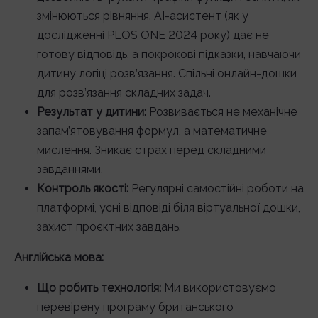
змінюються рівняння. AI-асистент (як у
дослідженні PLOS ONE 2024 року) дає не
готову відповідь, а покрокові підказки, навчаючи
дитину логіці розв’язання. Спільні онлайн-дошки
для розв’язання складних задач.
Результат у дитини:
Розвивається не механічне
запам’ятовування формул, а математичне
мислення. Зникає страх перед складними
завданнями.
Контроль якості:
Регулярні самостійні роботи на
платформі, усні відповіді біля віртуальної дошки,
захист проєктних завдань.
Англійська мова:
Що робить технологія:
Ми використовуємо
перевірену програму британського