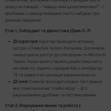
Олексій має прогалини з алгебри (середній бал 6),
низьку мотивацію – “навіщо мені ця математика?” – і
проблеми з самоорганізацією (часто забуває про
домашні завдання).
Етап 1. Онбординг та діагностика (День 0–7):
Дії куратора:
Куратор проводить вітальну
зустріч з Олексієм та його батьками. Допомагає
налаштувати доступ до платформи та Microsoft
Teams. Разом вони ставлять реалістичну мету
на семестр: підняти середній бал з алгебри до
7.5 та здавати всі домашні завдання вчасно.
Дії учня:
Олексій проходить вхідне тестування,
яке точно визначає “слабкі місця” – дії з
раціональними дробами та системи рівнянь.
Етап 2. Формування звичок та робота з