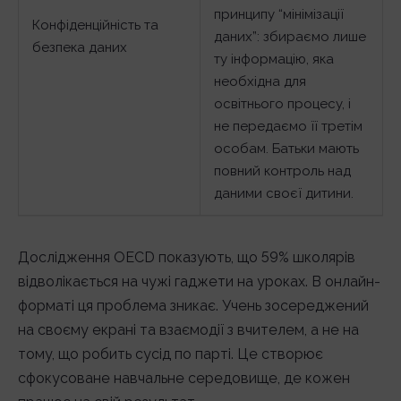
принципу “мінімізації
Конфіденційність та
даних”: збираємо лише
безпека даних
ту інформацію, яка
необхідна для
освітнього процесу, і
не передаємо її третім
особам. Батьки мають
повний контроль над
даними своєї дитини.
Дослідження OECD показують, що 59% школярів
відволікається на чужі гаджети на уроках. В онлайн-
форматі ця проблема зникає. Учень зосереджений
на своєму екрані та взаємодії з вчителем, а не на
тому, що робить сусід по парті. Це створює
сфокусоване навчальне середовище, де кожен