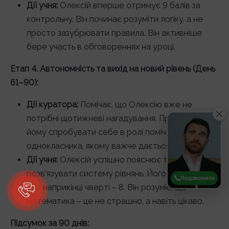
Дії учня:
Олексій вперше отримує 9 балів за
контрольну. Він починає розуміти логіку, а не
просто зазубрювати правила. Він активніше
бере участь в обговореннях на уроці.
Етап 4. Автономність та вихід на новий рівень (День
61–90):
Дії куратора:
Помічає, що Олексію вже не
потрібні щотижневі нагадування. Пропонує
йому спробувати себе в ролі помічника для
однокласника, якому важче дається тема.
Дії учня:
Олексій успішно пояснює товаришу, як
розв’язувати систему рівнянь. Його середній
Подзвонити
бал наприкінці чверті – 8. Він розуміє, що
математика – це не страшно, а навіть цікаво.
Підсумок за 90 днів: