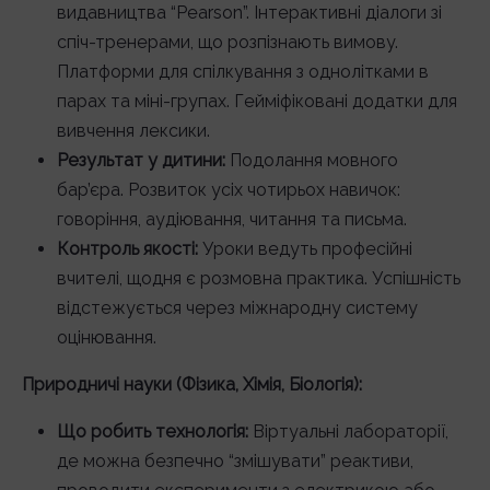
видавництва “Pearson”. Інтерактивні діалоги зі
спіч-тренерами, що розпізнають вимову.
Платформи для спілкування з однолітками в
парах та міні-групах. Гейміфіковані додатки для
вивчення лексики.
Результат у дитини:
Подолання мовного
бар’єра. Розвиток усіх чотирьох навичок:
говоріння, аудіювання, читання та письма.
Контроль якості:
Уроки ведуть професійні
вчителі, щодня є розмовна практика. Успішність
відстежується через міжнародну систему
оцінювання.
Природничі науки (Фізика, Хімія, Біологія):
Що робить технологія:
Віртуальні лабораторії,
де можна безпечно “змішувати” реактиви,