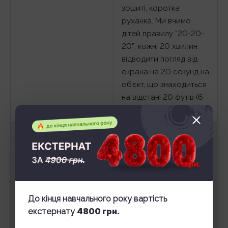
зошиті, коротка
руханка. Ми вчимо
дітей правилу “20-20-
20”: кожні 20 хвилин
відводити погляд від
екрана на 20 секунд на
об’єкт, що знаходиться
на відстані 20 футів (6
метрів).
Ми зміщуємо акцент з
тестів із єдиною
правильною відповіддю
на завдання, що
вимагають
креативності та
До кінця навчального року вартість
критичного мислення.
4800 грн.
екстернату
Це відкриті питання,