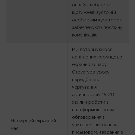
онлайн-дебати та
щотижневі зустрічі з
особистим куратором
забезпечують постійну
комунікацію.
Ми дотримуємося
санітарних норм щодо
екранного часу.
Структура уроку
передбачає
чергування
активностей: 15-20
хвилин роботи з
платформою, потім
обговорення з
Надмірний екранний
учителем, виконання
час
письмового завдання в