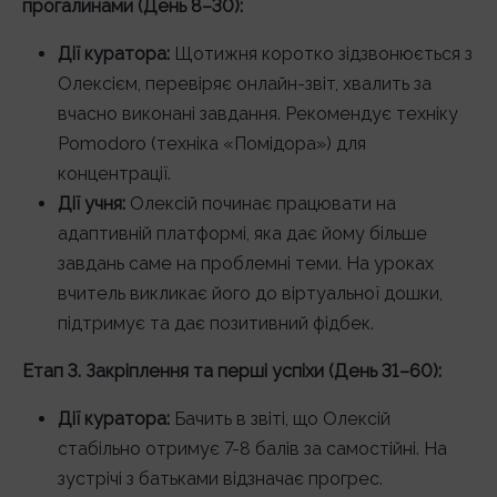
прогалинами (День 8–30):
Дії куратора:
Щотижня коротко зідзвонюється з
Олексієм, перевіряє онлайн-звіт, хвалить за
вчасно виконані завдання. Рекомендує техніку
Pomodoro (техніка «Помідора») для
концентрації.
Дії учня:
Олексій починає працювати на
адаптивній платформі, яка дає йому більше
завдань саме на проблемні теми. На уроках
вчитель викликає його до віртуальної дошки,
підтримує та дає позитивний фідбек.
Етап 3. Закріплення та перші успіхи (День 31–60):
Дії куратора:
Бачить в звіті, що Олексій
стабільно отримує 7-8 балів за самостійні. На
зустрічі з батьками відзначає прогрес.