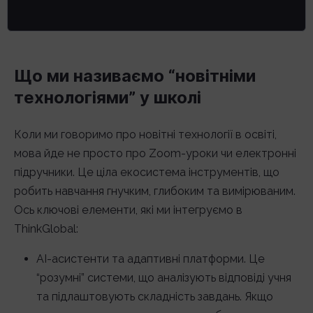
Що ми називаємо “новітніми
технологіями” у школі
Коли ми говоримо про новітні технології в освіті,
мова йде не просто про Zoom-уроки чи електронні
підручники. Це ціла екосистема інструментів, що
робить навчання гнучким, глибоким та вимірюваним.
Ось ключові елементи, які ми інтегруємо в
ThinkGlobal:
AI-асистенти та адаптивні платформи. Це
“розумні” системи, що аналізують відповіді учня
та підлаштовують складність завдань. Якщо