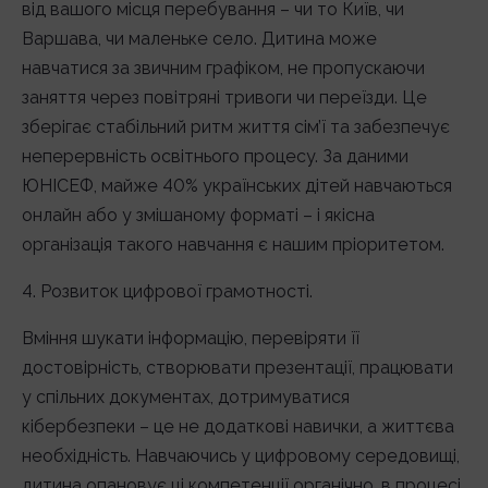
від вашого місця перебування – чи то Київ, чи
Варшава, чи маленьке село. Дитина може
навчатися за звичним графіком, не пропускаючи
заняття через повітряні тривоги чи переїзди. Це
зберігає стабільний ритм життя сім’ї та забезпечує
неперервність освітнього процесу. За даними
ЮНІСЕФ, майже 40% українських дітей навчаються
онлайн або у змішаному форматі – і якісна
організація такого навчання є нашим пріоритетом.
4. Розвиток цифрової грамотності.
Вміння шукати інформацію, перевіряти її
достовірність, створювати презентації, працювати
у спільних документах, дотримуватися
кібербезпеки – це не додаткові навички, а життєва
необхідність. Навчаючись у цифровому середовищі,
дитина опановує ці компетенції органічно, в процесі