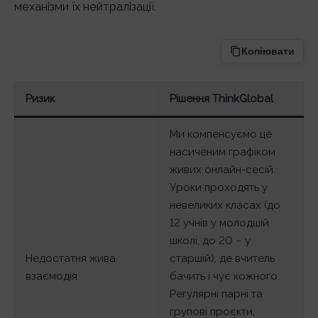
механізми їх нейтралізації.
Копіювати
Ризик
Рішення ThinkGlobal
Ми компенсуємо це
насиченим графіком
живих онлайн-сесій.
Уроки проходять у
невеликих класах (до
12 учнів у молодшій
школі, до 20 – у
Недостатня жива
старшій), де вчитель
взаємодія
бачить і чує кожного.
Регулярні парні та
групові проєкти,