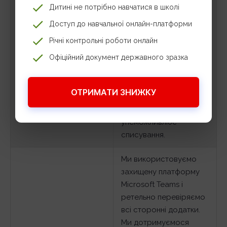
Дитині не потрібно навчатися в школі
Списування та
захист проєктів, усні
академічна
відповіді, написання
Доступ до навчальної онлайн-платформи
недоброчесність
есе. Там, де потрібен
Річні контрольні роботи онлайн
об’єктивний контроль
Офіційний документ державного зразка
(наприклад, підсумкові
контрольні), ми
використовуємо
ОТРИМАТИ ЗНИЖКУ
прокторинг – систему
нагляду, що
унеможливлює
списування.
Ми використовуємо
захищену платформу
Microsoft Teams і
ретельно перевіряємо
всі сторонні додатки.
Ми дотримуємося