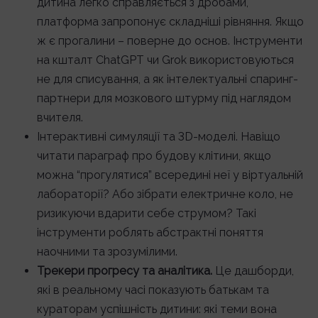
дитина легко справляється з дробами,
платформа запропонує складніші рівняння. Якщо
ж є прогалини – поверне до основ. Інструменти
на кшталт ChatGPT чи Grok використовуються
не для списування, а як інтелектуальні спаринг-
партнери для мозкового штурму під наглядом
вчителя.
Інтерактивні симуляції та 3D-моделі. Навіщо
читати параграф про будову клітини, якщо
можна “прогулятися” всередині неї у віртуальній
лабораторії? Або зібрати електричне коло, не
ризикуючи вдарити себе струмом? Такі
інструменти роблять абстрактні поняття
наочними та зрозумілими.
Трекери прогресу та аналітика.
Це дашборди,
які в реальному часі показують батькам та
кураторам успішність дитини: які теми вона