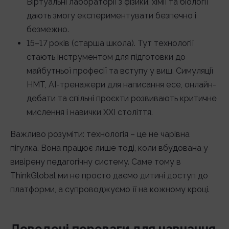
Віртуальні лабораторії з фізики, хімії та біології
дають змогу експериментувати безпечно і
безмежно.
15–17 років (старша школа). Тут технології
стають інструментом для підготовки до
майбутньої професії та вступу у виш. Симуляції
НМТ, AI-тренажери для написання есе, онлайн-
дебати та спільні проєкти розвивають критичне
мислення і навички XXI століття.
Важливо розуміти: технологія – це не чарівна
пігулка. Вона працює лише тоді, коли вбудована у
вивірену педагогічну систему. Саме тому в
ThinkGlobal ми не просто даємо дитині доступ до
платформи, а супроводжуємо її на кожному кроці.
Доведені переваги для навчання