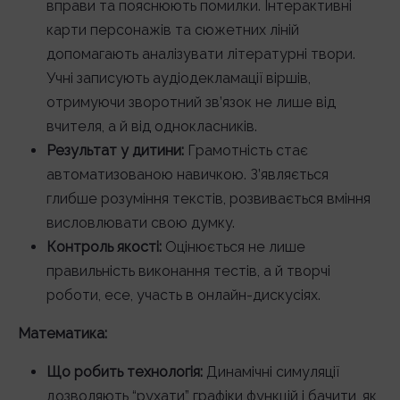
вправи та пояснюють помилки. Інтерактивні
карти персонажів та сюжетних ліній
допомагають аналізувати літературні твори.
Учні записують аудіодекламації віршів,
отримуючи зворотний зв’язок не лише від
вчителя, а й від однокласників.
Результат у дитини:
Грамотність стає
автоматизованою навичкою. З’являється
глибше розуміння текстів, розвивається вміння
висловлювати свою думку.
Контроль якості:
Оцінюється не лише
правильність виконання тестів, а й творчі
роботи, есе, участь в онлайн-дискусіях.
Математика:
Що робить технологія:
Динамічні симуляції
дозволяють “рухати” графіки функцій і бачити, як