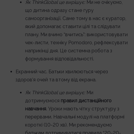
Як ThinkGlobal це вирішує:
Ми не очікуємо,
що дитина одразу стане гуру
самоорганізації. Саме тому в нас є куратор,
який допомагає ставити цілі та слідувати
плану. Ми вчимо “вчитись”: використовувати
чек-листи, техніку Pomodoro, рефлексувати
наприкінці дня. Це системна робота з
формування відповідальності.
Екранний час. Батьки хвилюються через
здоров’я очей та втому від екрана.
Як ThinkGlobal це вирішує:
Ми
дотримуємося
правил дистанційного
навчання
. Уроки мають чітку структуру з
перервами. Навчальні модулі на платформі
короткі (10-20 хв). Ми рекомендуємо
батькам дотримуватися правила “20-20-