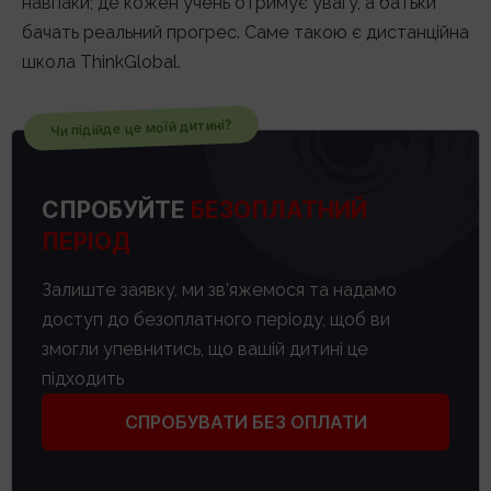
навпаки; де кожен учень отримує увагу, а батьки
бачать реальний прогрес. Саме такою є дистанційна
школа ThinkGlobal.
Чи підійде це моїй дитині?
СПРОБУЙТЕ
БЕЗОПЛАТНИЙ
ПЕРІОД
Залиште заявку, ми зв’яжемося та надамо
доступ до безоплатного періоду, щоб ви
змогли упевнитись, що вашій дитині це
підходить
СПРОБУВАТИ БЕЗ ОПЛАТИ