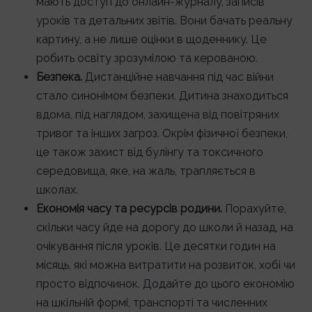
мають доступ до онлайн-журналу, записів
уроків та детальних звітів. Вони бачать реальну
картину, а не лише оцінки в щоденнику. Це
робить освіту зрозумілою та керованою.
Безпека.
Дистанційне навчання під час війни
стало синонімом безпеки. Дитина знаходиться
вдома, під наглядом, захищена від повітряних
тривог та інших загроз. Окрім фізичної безпеки,
це також захист від булінгу та токсичного
середовища, яке, на жаль, трапляється в
школах.
Економія часу та ресурсів родини.
Порахуйте,
скільки часу йде на дорогу до школи й назад, на
очікування після уроків. Це десятки годин на
місяць, які можна витратити на розвиток, хобі чи
просто відпочинок. Додайте до цього економію
на шкільній формі, транспорті та численних