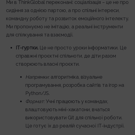
Ми в ThinkGlobal переконані: соціалізація – це не про
сидіння за однією партою, а про спільні інтереси,
командну роботу та розвиток емоційного інтелекту.
Ми пропонуємо не імітацію, а реальні інструменти
для спілкування та взаємодії.
ІТ-гуртки.
Це не просто уроки інформатики. Це
справжні проєктні спільноти, де діти разом
створюють власні проєкти.
Напрямки:
алгоритміка, візуальне
програмування, розробка сайтів та ігор на
Python/JS.
Формат:
Учні працюють у командах,
влаштовують міні-хакатони, вчаться
використовувати Git для спільної роботи.
Це готує їх до реалій сучасної ІТ-індустрії.