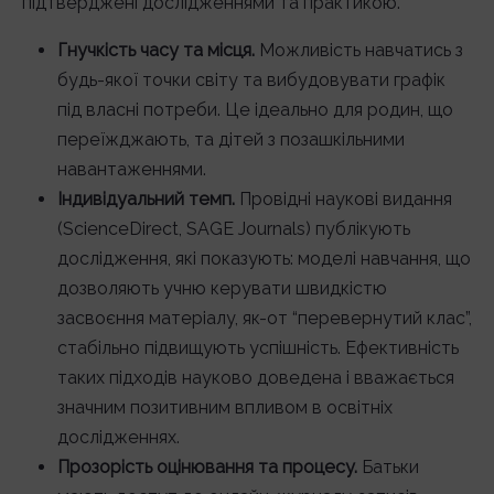
підтверджені дослідженнями та практикою.
Гнучкість часу та місця.
Можливість навчатись з
будь-якої точки світу та вибудовувати графік
під власні потреби. Це ідеально для родин, що
переїжджають, та дітей з позашкільними
навантаженнями.
Індивідуальний темп.
Провідні наукові видання
(ScienceDirect, SAGE Journals) публікують
дослідження, які показують: моделі навчання, що
дозволяють учню керувати швидкістю
засвоєння матеріалу, як-от “перевернутий клас”,
стабільно підвищують успішність. Ефективність
таких підходів науково доведена і вважається
значним позитивним впливом в освітніх
дослідженнях.
Прозорість оцінювання та процесу.
Батьки