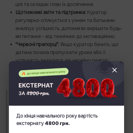
цілі та складає план їх досягнення.
Щотижневі звіти та підтримка:
Куратор
регулярно спілкується з учнем та батьками,
аналізує успішність, допомагає вирішити будь-
які питання – від технічних до мотиваційних.
“Червоні прапорці”:
Якщо куратор бачить, що
дитина почала пропускати уроки або її
успішність знизилася, він негайно реагує:
з’ясовує причину та спільно з родиною коригує
план.
Коментар директора ThinkGlobal:
“Ми
створили школу, в якій хотіли б навчатись
До кінця навчального року вартість
самі. Батьки в звичайній школі часто не
4800 грн.
екстернату
знають, що насправді відбувається на уроках.