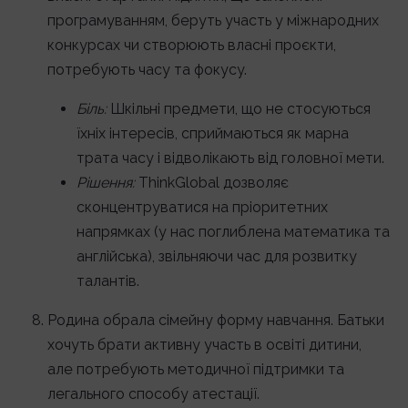
програмуванням, беруть участь у міжнародних
конкурсах чи створюють власні проєкти,
потребують часу та фокусу.
Біль:
Шкільні предмети, що не стосуються
їхніх інтересів, сприймаються як марна
трата часу і відволікають від головної мети.
Рішення:
ThinkGlobal дозволяє
сконцентруватися на пріоритетних
напрямках (у нас поглиблена математика та
англійська), звільняючи час для розвитку
талантів.
Родина обрала сімейну форму навчання. Батьки
хочуть брати активну участь в освіті дитини,
але потребують методичної підтримки та
легального способу атестації.