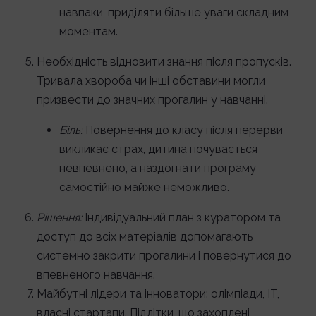
навпаки, приділяти більше уваги складним
моментам.
Необхідність відновити знання після пропусків.
Тривала хвороба чи інші обставини могли
призвести до значних прогалин у навчанні.
Біль:
Повернення до класу після перерви
викликає страх, дитина почувається
невпевнено, а наздогнати програму
самостійно майже неможливо.
Рішення:
Індивідуальний план з куратором та
доступ до всіх матеріалів допомагають
системно закрити прогалини і повернутися до
впевненого навчання.
Майбутні лідери та інноватори: олімпіади, ІТ,
власні стартапи. Підлітки, що захоплені