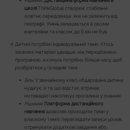
Рішення:
Дистанційна форма навчання в
школі
ThinkGlobal створює стабільне
освітнє середовище, яке не залежить від
географії. Учень залишається зі своїми
вчителями та класом, де б він не був.
Дитині потрібен індивідуальний темп. Хтось
засвоює матеріал швидше, ніж передбачено
програмою, а комусь потрібно більше часу, щоб
розібратися у складній темі.
Біль:
У звичайному класі обдарована дитина
нудьгує, а та, що відстає, втрачає
мотивацію і накопичує прогалини у знаннях.
Рішення:
Платформа дистанційного
навчання
дозволяє проходити теми у
власному темпі, переглядати записи уроків,
отримувати додаткові завдання або,