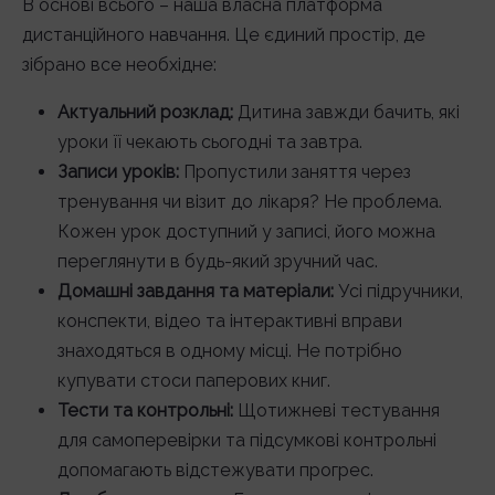
В основі всього – наша власна платформа
дистанційного навчання. Це єдиний простір, де
зібрано все необхідне:
Актуальний розклад:
Дитина завжди бачить, які
уроки її чекають сьогодні та завтра.
Записи уроків:
Пропустили заняття через
тренування чи візит до лікаря? Не проблема.
Кожен урок доступний у записі, його можна
переглянути в будь-який зручний час.
Домашні завдання та матеріали:
Усі підручники,
конспекти, відео та інтерактивні вправи
знаходяться в одному місці. Не потрібно
купувати стоси паперових книг.
Тести та контрольні:
Щотижневі тестування
для самоперевірки та підсумкові контрольні
допомагають відстежувати прогрес.