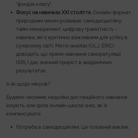
“фондах класу”.
Фокус на навичках XXI століття.
Онлайн-формат
природним чином розвиває самодисципліну,
тайм-менеджмент, цифрову грамотність –
навички, які є критично важливими для успіху в
сучасному світі. Мета-аналізи (OLJ, ERIC)
доводять, що пряме навчання саморегуляції
(SRL) дає значний приріст в академічних
результатах.
А як щодо мінусів?
Будемо чесними: недоліки дистанційного навчання
існують, але зріла онлайн-школа знає, як їх
компенсувати.
Потреба в самодисципліні. Це головний виклик.