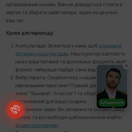
організований онлайн. Вам не доведеться стояти в
чергах та збирати зайві папери, адже ми цінуємо
ваш час.
Кроки для переходу:
Консультація. Зв’яжіться з нами, щоб
отримати
детальну консультацію
. Наш куратор відповість
на всі ваші питання та допоможе зрозуміти, який
формат найкраще підійде саме вашій дитині.
Вибір пакета. Ознайомтеся з нашими
навчальними пакетами (“Повний день”, “Друга
зміна”, “Базовий”, “Атестат”) та оберіть
оптимальний для вашої родини.
Подзвонити
Заповнення заяви. Ви заповнюєте онлайн-заяву.
Зразок та всі необхідні шаблони можна знайти
за цим посиланням
.