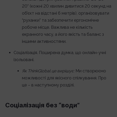
20” (кожні 20 хвилин дивитися 20 секунд на
об’єкт на відстані 6 метрів), організовувати
“руханки” та забезпечити ергономічне
робоче місце. Важлива не кількість
екранного часу, а його якість та баланс з
іншими активностями.
Соціалізація. Поширена думка, що онлайн-учні
ізольовані.
Як ThinkGlobal це вирішує:
Ми створюємо
можливості для якісного спілкування. Про
це – в наступному розділі.
Соціалізація без “води”