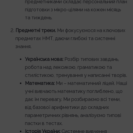
предметниками складає персональний план
підготовки з мікро-цілями на кожен місяць
та тиждень.
Предметні треки.
Ми фокусуємося на ключових
предметах НМТ, даючи глибокі та системні
знання.
Українська мова:
Розбір типових завдань,
робота над лексикою, граматикою та
стилістикою, тренування у написанні творів.
Математика:
Ми – математичний ліцей. Наші
учні вивчають математику поглиблено, що
дає їм перевагу. Ми розбираємо всі теми,
від базової арифметики до складних
параметричних рівнянь, аналізуємо типові
пастки в тестах.
Історія України:
Системне вивчення