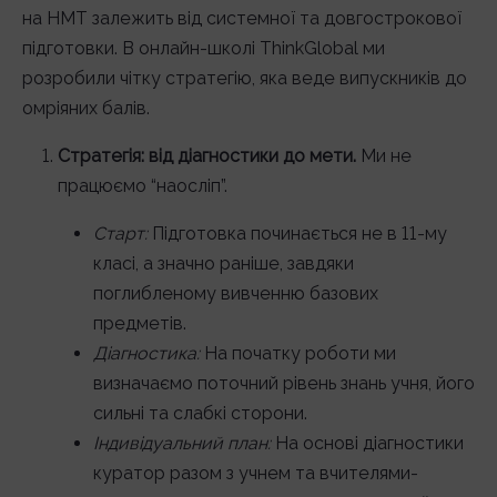
на НМТ залежить від системної та довгострокової
підготовки. В онлайн-школі ThinkGlobal ми
розробили чітку стратегію, яка веде випускників до
омріяних балів.
Стратегія: від діагностики до мети.
Ми не
працюємо “наосліп”.
Старт:
Підготовка починається не в 11-му
класі, а значно раніше, завдяки
поглибленому вивченню базових
предметів.
Діагностика:
На початку роботи ми
визначаємо поточний рівень знань учня, його
сильні та слабкі сторони.
Індивідуальний план:
На основі діагностики
куратор разом з учнем та вчителями-