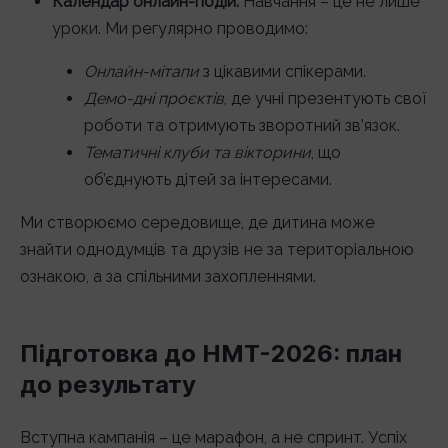
Календар онлайн-подій.
Навчання – це не лише
уроки. Ми регулярно проводимо:
Онлайн-мітапи
з цікавими спікерами.
Демо-дні проєктів
, де учні презентують свої
роботи та отримують зворотний зв’язок.
Тематичні клуби та вікторини
, що
об’єднують дітей за інтересами.
Ми створюємо середовище, де дитина може
знайти однодумців та друзів не за територіальною
ознакою, а за спільними захопленнями.
Підготовка до НМТ-2026: план
до результату
Вступна кампанія – це марафон, а не спринт. Успіх