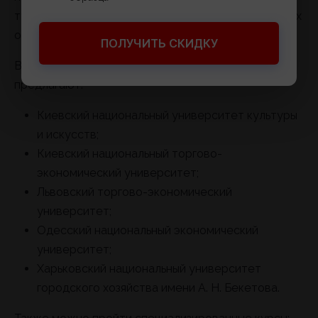
туризма, гостиничного бизнеса или международных
отношений.
ПОЛУЧИТЬ СКИДКУ
В Украине подготовку по этим направлениям
предлагают:
Киевский национальный университет культуры
и искусств;
Киевский национальный торгово-
экономический университет;
Львовский торгово-экономический
университет;
Одесский национальный экономический
университет;
Харьковский национальный университет
городского хозяйства имени А. Н. Бекетова.