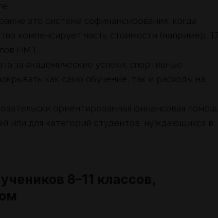
е.
раине это система софинансирования, когда
ство компенсирует часть стоимости (например, 1
ллов НМТ.
та за академические успехи, спортивные
окрывать как само обучение, так и расходы на
довательски ориентированная финансовая помощ
й или для категорий студентов, нуждающихся в
 учеников 8–11 классов,
жом