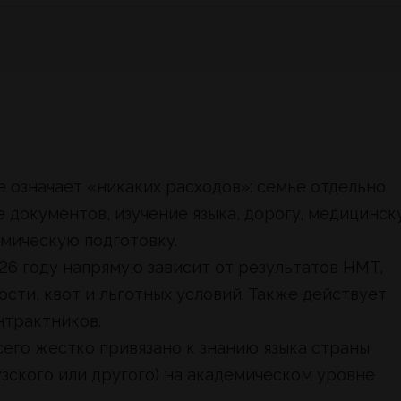
е означает «никаких расходов»: семье отдельно
 документов, изучение языка, дорогу, медицинс
емическую подготовку.
26 году напрямую зависит от результатов НМТ,
сти, квот и льготных условий. Также действует
нтрактников.
его жестко привязано к знанию языка страны
узского или другого) на академическом уровне