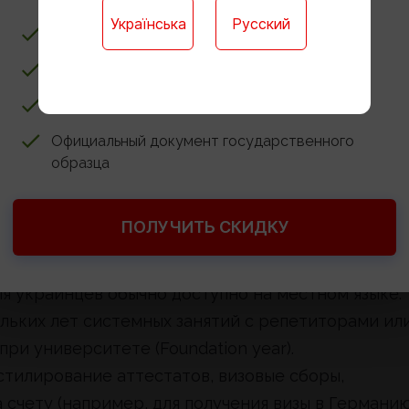
Українська
Русский
Ребёнку не нужно учиться в школе
е учитывают: жилье, документы
Доступ к онлайн-платформе для обучения
вка
Годовые контрольные работы онлайн
оветуют формировать бюджет по формуле:
Официальный документ государственного
образца
 подготовка + легализация документов + жилье +
ПОЛУЧИТЬ СКИДКУ
да и не для всех. Аренда комнаты в крупных
игать 400–800 евро в месяц.
я украинцев обычно доступно на местном языке.
льких лет системных занятий с репетиторами ил
при университете (Foundation year).
тилирование аттестатов, визовые сборы,
 счету (например, для получения визы в Германи