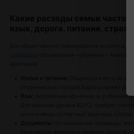
Какие расходы семьи часто н
язык, дорога, питание, страхо
Для объективного планирования эксперты с
стоимость
образования = обучение + языковая
адаптация.
Жилье и питание:
Общежития есть не всег
студенческих городах Европы может дост
Язык:
Бесплатное обучение за рубежом дл
Достижение уровня B2/C1 требует неско
интенсивных (и платных) языковых курсов 
Документы:
Нотариальные переводы, апос
банковские выписки о наличии средств на