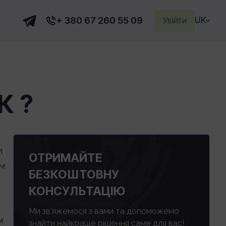
+ 380 67 260 55 09
Увійти
UK
К ?
и
ОТРИМАЙТЕ
ом
БЕЗКОШТОВНУ
КОНСУЛЬТАЦІЮ
Ми зв'яжемося з вами та допоможемо
м
знайти найкраще рішення саме для вас!