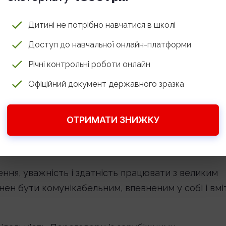
 орієнтуватися в міжнародних договорах, судовій
Дитині не потрібно навчатися в школі
х у глобальному регулюванні.
Доступ до навчальної онлайн-платформи
ністю, суворими термінами і необхідністю точног
Річні контрольні роботи онлайн
ою складністю є різниця в правових системах і
ті ділового спілкування з іноземними партнерами
Офіційний документ державного зразка
ОТРИМАТИ ЗНИЖКУ
а-міжнародника
ння, уважність і здатність працювати з великим
ен бути комунікабельним, впевненим у собі і вмі