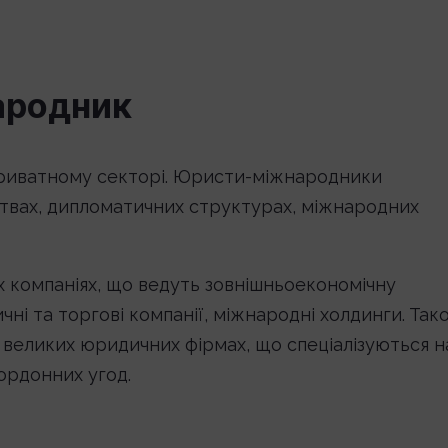
ародник
в приватному секторі. Юристи-міжнародники
ствах, дипломатичних структурах, міжнародних
х компаніях, що ведуть зовнішньоекономічну
тичні та торгові компанії, міжнародні холдинги. Так
 великих юридичних фірмах, що спеціалізуються н
ордонних угод.