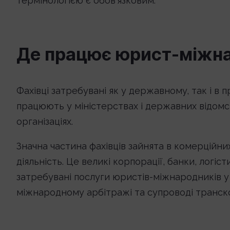
термінологією є обов’язковим.
Де працює юрист-міжн
Фахівці затребувані як у державному, так і 
працюють у міністерствах і державних відом
організаціях.
Значна частина фахівців зайнята в комерційни
діяльність. Це великі корпорації, банки, логіс
затребувані послуги юристів-міжнародників у
міжнародному арбітражі та супроводі транск