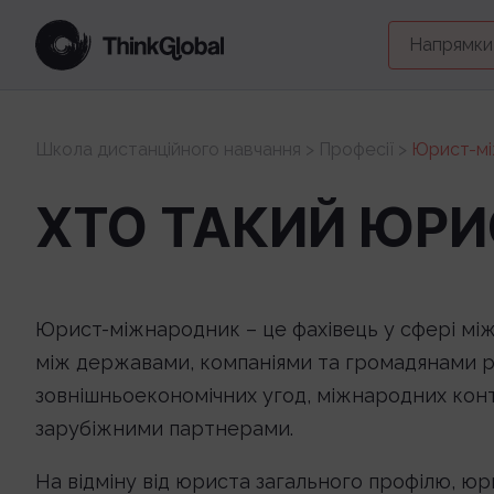
Напрямки
Школа дистанційного навчання
>
Професії
>
Юрист-м
ХТО ТАКИЙ ЮР
Юрист-міжнародник – це фахівець у сфері між
між державами, компаніями та громадянами різ
зовнішньоекономічних угод, міжнародних контр
зарубіжними партнерами.
На відміну від юриста загального профілю, ю