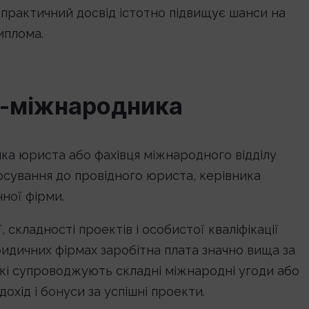
 практичний досвід істотно підвищує шанси на
иплома.
та-міжнародника
ника юриста або фахівця міжнародного відділу
осування до провідного юриста, керівника
ної фірми.
 складності проектів і особистої кваліфікації
ридичних фірмах заробітна плата значно вища за
 які супроводжують складні міжнародні угоди або
охід і бонуси за успішні проекти.