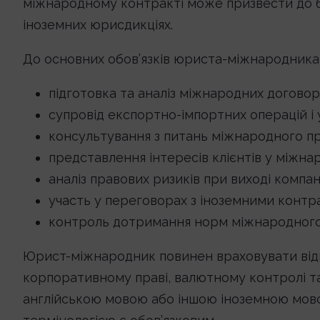
міжнародному контракті може призвести до ба
іноземних юрисдикціях.
До основних обов’язків юриста-міжнародника 
підготовка та аналіз міжнародних договор
супровід експортно-імпортних операцій і
консультування з питань міжнародного пр
представлення інтересів клієнтів у міжна
аналіз правових ризиків при виході компан
участь у переговорах з іноземними контр
контроль дотримання норм міжнародного 
Юрист-міжнародник повинен враховувати відм
корпоративному праві, валютному контролі т
англійською мовою або іншою іноземною мово