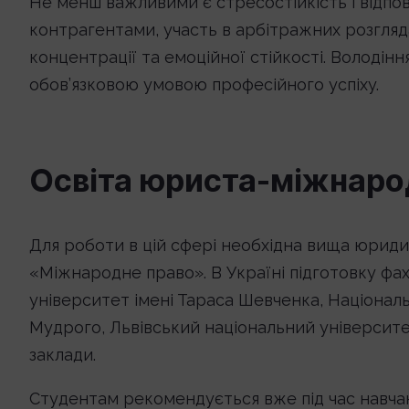
Не менш важливими є стресостійкість і відпов
контрагентами, участь в арбітражних розгляд
концентрації та емоційної стійкості. Володін
обов’язковою умовою професійного успіху.
Освіта юриста-міжнаро
Для роботи в цій сфері необхідна вища юриди
«Міжнародне право». В Україні підготовку фа
університет імені Тараса Шевченка, Націонал
Мудрого, Львівський національний університет
заклади.
Студентам рекомендується вже під час навча