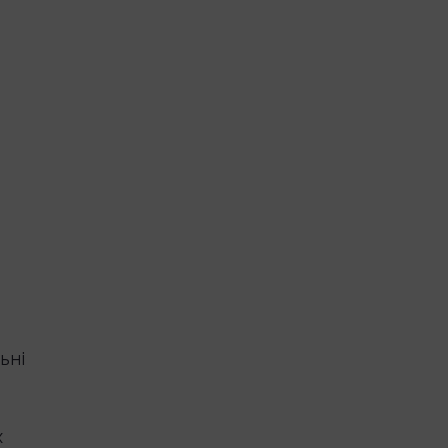
ьні
х