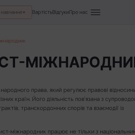
 навчання
Вартість
Відгуки
Про нас
іжнародник
ИСТ-МІЖНАРОДНИ
народного права, який регулює правові відносин
них країн. Його діяльність пов’язана з супровод
актів, транскордонних спорів та взаємодії із
рист-міжнародник працює не тільки з національни