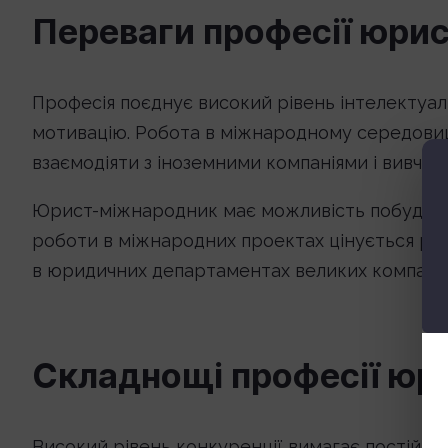
Переваги професії юри
Професія поєднує високий рівень інтелектуал
мотивацію. Робота в міжнародному середовищ
взаємодіяти з іноземними компаніями і вивчат
Юрист-міжнародник має можливість побудувати 
роботи в міжнародних проектах цінується роб
в юридичних департаментах великих компаній
Складнощі професії юр
Високий рівень конкуренції вимагає постійно