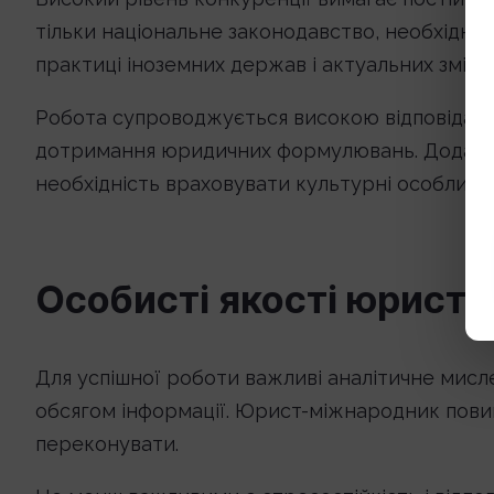
тільки національне законодавство, необхідно
практиці іноземних держав і актуальних зміна
Робота супроводжується високою відповідаль
дотримання юридичних формулювань. Додатков
необхідність враховувати культурні особливос
Особисті якості юрист
Для успішної роботи важливі аналітичне мисле
обсягом інформації. Юрист-міжнародник повин
переконувати.