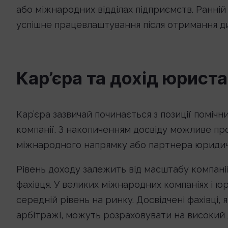
або міжнародних відділах підприємств. Ранній
успішне працевлаштування після отримання д
Кар’єра та дохід юрис
Кар’єра зазвичай починається з позиції поміч
компанії. З накопиченням досвіду можливе пр
міжнародного напрямку або партнера юридич
Рівень доходу залежить від масштабу компанії,
фахівця. У великих міжнародних компаніях і ю
середній рівень на ринку. Досвідчені фахівці,
арбітражі, можуть розраховувати на високий д