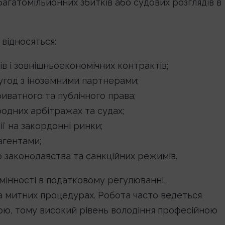
гатомільйонних збитків або судових розглядів в
відносяться:
ів і зовнішньоекономічних контрактів;
 угод з іноземними партнерами;
иватного та публічного права;
родних арбітражах та судах;
ії на закордонні ринки;
агентами;
законодавства та санкційних режимів.
інності в податковому регулюванні,
а митних процедурах. Робота часто ведеться
ю, тому високий рівень володіння професійною