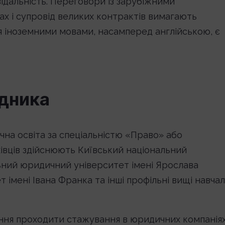
ідальність. Переговори із зарубіжними
ах і супровід великих контрактів вимагають
ня іноземними мовами, насамперед англійською, є
дника
чна освіта за спеціальністю «Право» або
хівців здійснюють Київський національний
ьний юридичний університет імені Ярослава
 імені Івана Франка та інші профільні вищі навчал
ння проходити стажування в юридичних компанія