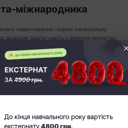
ста-міжнародника
ьного навантаження і значну матеріальну
і дозволяє брати участь у великих проектах,
и особливості різних правових систем.
кар’єру як в Україні, так і за її межами. Досвід
отодавцями і відкриває доступ до керівних позиц
.
иста-міжнародника
До кінця навчального року вартість
екстернату
4800 грн.
го професійного зростання. Недостатньо знати