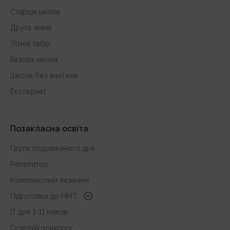
Старша школа
Друга зміна
Літній табір
Базова школа
Школа без вчителя
Екстернат
Позакласна освіта
Група подовженого дня
Репетитор
Комплексний екзамен
Підготовка до HMT
з української мови
IT для 1-11 класів
з історії України
Освітній психолог