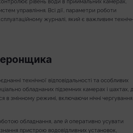
контролює рівень води в приймальних камерах,
истем управління. Всі дії, параметри роботи
 експлуатаційному журналі, який є важливим техніч
меронщика
днанні технічної відповідальності та особливих
еціально обладнаних підземних камерах і шахтах, 
я в змінному режимі, включаючи нічні чергування
роботою обладнання, але й оперативно усувати
е знання пристрою водовідливних установок,