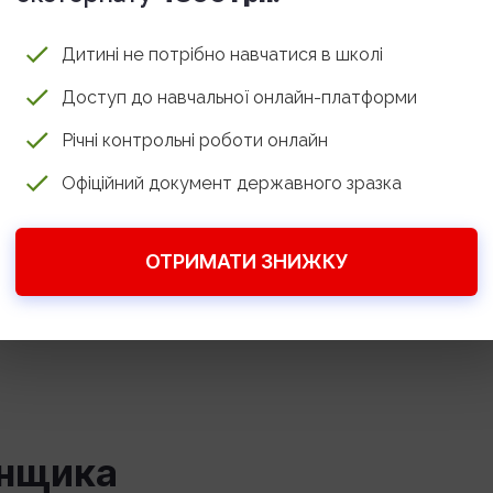
Дитині не потрібно навчатися в школі
офесії
Доступ до навчальної онлайн-платформи
Річні контрольні роботи онлайн
психологічним навантаженням. Тривале перебуванн
Офіційний документ державного зразка
на вологість і шум вимагають хорошого стану
 для людей, не готових до нічних чергувань.
ОТРИМАТИ ЗНИЖКУ
ьність. Будь-яка несправність або несвоєчасна
ії, тому камеронщик повинен бути максимально
онщика