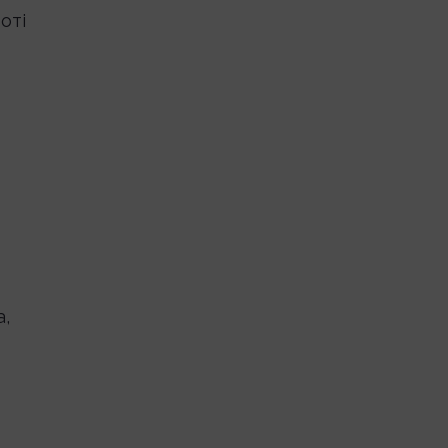
оті
а,