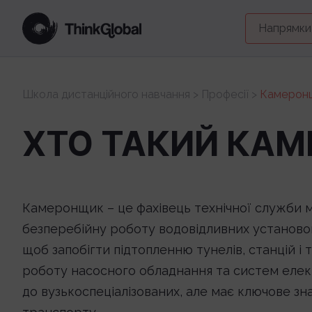
Напрямки
Школа дистанційного навчання
>
Професії
>
Камерон
ХТО ТАКИЙ КАМ
Камеронщик – це фахівець технічної служби м
безперебійну роботу водовідливних установок
щоб запобігти підтопленню тунелів, станцій і
роботу насосного обладнання та систем еле
до вузькоспеціалізованих, але має ключове зн