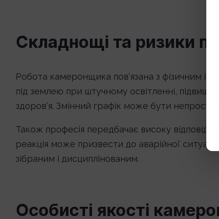
Складнощі та ризики пр
Робота камеронщика пов’язана з фізичним і 
під землею при штучному освітленні, підвище
здоров’я. Змінний графік може бути непростим
Також професія передбачає високу відповідал
реакція може призвести до аварійної ситуац
зібраним і дисциплінованим.
Особисті якості камер