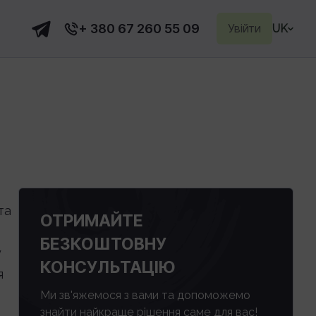
+ 380 67 260 55 09
Увійти
UK
та
ОТРИМАЙТЕ
БЕЗКОШТОВНУ
у
КОНСУЛЬТАЦІЮ
я
Ми зв'яжемося з вами та допоможемо
знайти найкраще рішення саме для вас!