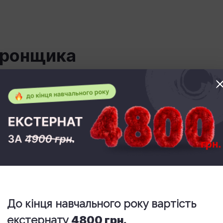
еронщика
я камеронщика має ряд переваг. Вона затребувана
 забезпечує стабільну зайнятість.
стві;
До кінця навчального року вартість
едині служби метрополітену.
екстернату
4800 грн.