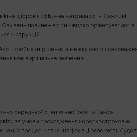
цне здоров’я і фізична витривалість. Важливі
и. Фахівець повинен вміти швидко орієнтуватися в
ся інструкцій.
йно і приймати рішення в межах своїх повноважен
чання має вирішальне значення.
ньо середньої спеціальної освіти. Також
 освіти за умови проходження короткострокових
теном. У процесі навчання фахівці освоюють будов