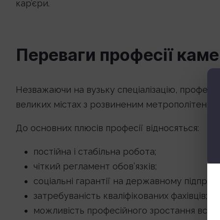
кар’єри.
Переваги професії кам
Незважаючи на вузьку спеціалізацію, професі
великих містах з розвиненим метрополітеном і
До основних плюсів професії відносяться:
постійна і стабільна робота;
чіткий регламент обов’язків;
соціальні гарантії на державному підприєм
затребуваність кваліфікованих фахівців;
можливість професійного зростання всер