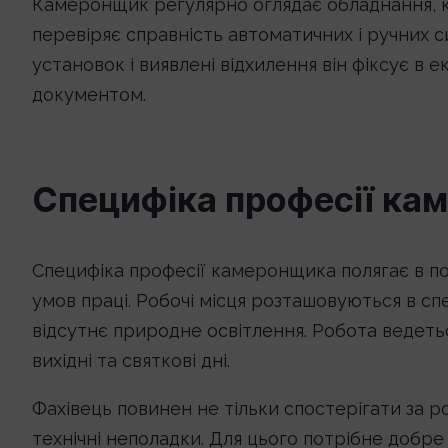
Камеронщик регулярно оглядає обладнання, 
перевіряє справність автоматичних і ручних с
установок і виявлені відхилення він фіксує в
документом.
Специфіка професії ка
Специфіка професії камеронщика полягає в поє
умов праці. Робочі місця розташовуються в сп
відсутнє природне освітлення. Робота ведетьс
вихідні та святкові дні.
Фахівець повинен не тільки спостерігати за 
технічні неполадки. Для цього потрібне добр