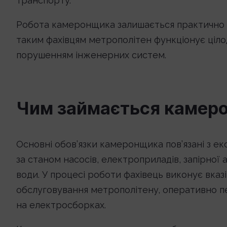
транспорту.
Робота камеронщика залишається практично н
таким фахівцям метрополітен функціонує цілод
порушенням інженерних систем.
Чим займається камер
Основні обов’язки камеронщика пов’язані з е
за станом насосів, електроприладів, запірно
води. У процесі роботи фахівець виконує вказ
обслуговування метрополітену, оперативно п
на електросборках.