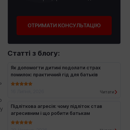
ОТРИМАТИ КОНСУЛЬТАЦІЮ
Статті з блогу:
Як допомогти дитині подолати страх
помилок: практичний гід для батьків
ь
16 Липня, 2026
Читати
о
Підліткова агресія: чому підліток став
гу
агресивним і що робити батькам