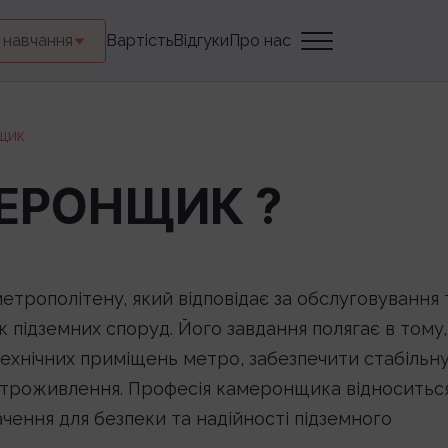
 навчання
Вартість
Відгуки
Про нас
щик
ЕРОНЩИК ?
етрополітену, який відповідає за обслуговування 
 підземних споруд. Його завдання полягає в тому,
 технічних приміщень метро, забезпечити стабільн
ктроживлення. Професія камеронщика відноситьс
ачення для безпеки та надійності підземного