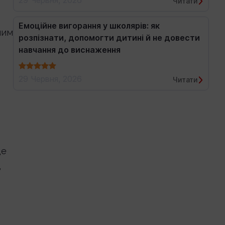
29 Червня, 2026
Читати
Емоційне вигорання у школярів: як
ним
розпізнати, допомогти дитині й не довести
навчання до виснаження
29 Червня, 2026
Читати
де
,