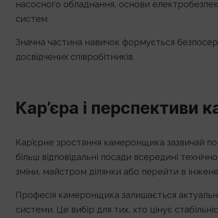
насосного обладнання, основи електробезпек
систем.
Значна частина навичок формується безпосер
досвідчених співробітників.
Кар’єра і перспективи
Кар’єрне зростання камеронщика зазвичай пов’
більш відповідальні посади всередині техніч
зміни, майстром ділянки або перейти в інжен
Професія камеронщика залишається актуально
системи. Це вибір для тих, хто цінує стабільн