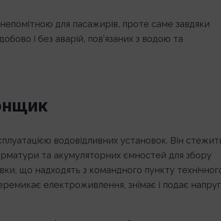
епомітною для пасажирів, проте саме завдяки
обово і без аварій, пов’язаних з водою та
онщик
ксплуатацією водовідливних установок. Він стежит
ї арматури та акумуляторних ємностей для збору
івки, що надходять з командного пункту технічног
еремикає електроживлення, знімає і подає напру