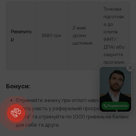
Точкова
підготовк
а до
2 живі
Репетито
іспитів
1680 грн
уроки
р
(НМТ/
щотижня
ДПА) або
закриття
прогалин.
Бонуси:
Отримайте знижку при оплаті навчання за рік.
Подзвонити
Беріть участь у реферальній програмі “Приведи
друга” та отримуйте по 1000 гривень на баланс
для себе та друга.