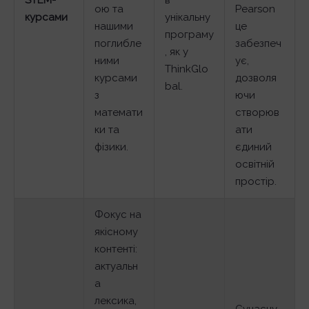
STEM-
в
ою та
Pearson
курсами
унікальну
нашими
це
програму
поглибле
забезпеч
, як у
ними
ує,
ThinkGlo
курсами
дозволя
bal.
з
ючи
математи
створюв
ки та
ати
фізики.
єдиний
освітній
простір.
Фокус на
якісному
контенті:
актуальн
а
лексика,