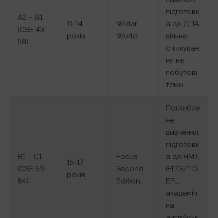
підготовк
A2 – B1
11-14
Wider
а до ДПА,
(GSE 43-
років
World
вільне
58)
спілкуван
ня на
побутові
теми.
Поглибле
не
вивчення,
підготовк
B1 – C1
Focus
а до НМТ,
15-17
(GSE 59-
Second
IELTS/TO
років
84)
Edition
EFL,
академіч
на
англійськ