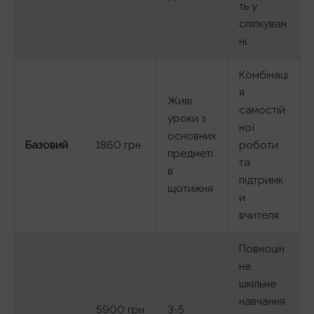
ть у
спілкуван
ні.
Комбінаці
я
Живі
самостій
уроки з
ної
основних
Базовий
1860 грн
роботи
предметі
та
в
підтримк
щотижня
и
вчителя.
Повноцін
не
шкільне
навчання
5900 грн
3-5