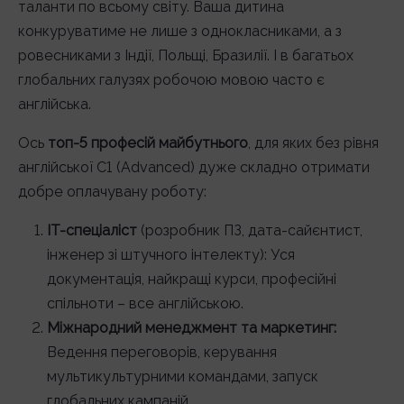
таланти по всьому світу. Ваша дитина
конкуруватиме не лише з однокласниками, а з
ровесниками з Індії, Польщі, Бразилії. І в багатьох
глобальних галузях робочою мовою часто є
англійська.
Ось
топ-5 професій майбутнього
, для яких без рівня
англійської C1 (Advanced) дуже складно отримати
добре оплачувану роботу:
IT-спеціаліст
(розробник ПЗ, дата-сайєнтист,
інженер зі штучного інтелекту): Уся
документація, найкращі курси, професійні
спільноти – все англійською.
Міжнародний менеджмент та маркетинг:
Ведення переговорів, керування
мультикультурними командами, запуск
глобальних кампаній.