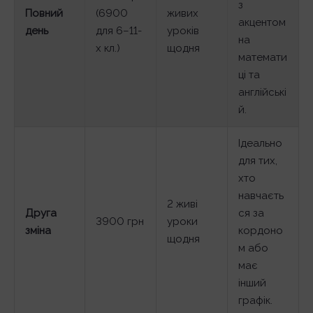
з
Повний
(6900
живих
акцентом
день
для 6–11-
уроків
на
х кл.)
щодня
математи
ці та
англійські
й.
Ідеально
для тих,
хто
навчаєть
2 живі
Друга
ся за
3900 грн
уроки
зміна
кордоно
щодня
м або
має
інший
графік.