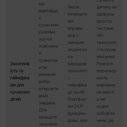
Сучасну
що
Якісні
дитину не
відповіда
інтеракти
здивуєш
є
вні
просто
сучасним
вправи,
тестами.
реаліям,
але з
AR-
логічні
меншим
технологі
поясненн
акцентом
ї та ігрові
я
на
механіки
граматик
Захоплив
передові
Pearson
и та
ість та
технологі
перетвор
великий
гейміфіка
ї
юють
вибір
ція для
гейміфіка
навчання
інтеракти
сучасних
ції та AR.
на квест,
вних
дітей
Платфор
а не
завдань.
ми OUP
нудне
Для
функціон
зобов’яз
кращого
альні, але
ання. Це
залученн