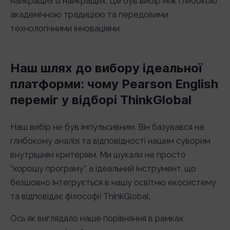
найкращих із найкращих. Це був вибір між глибокою
академічною традицією та передовими
технологічними інноваціями.
Наш шлях до вибору ідеальної
платформи: чому Pearson English
переміг у відборі ThinkGlobal
Наш вибір не був імпульсивним. Він базувався на
глибокому аналізі та відповідності нашим суворим
внутрішнім критеріям. Ми шукали не просто
“хорошу програму”, а ідеальний інструмент, що
безшовно інтегрується в нашу освітню екосистему
та відповідає філософії ThinkGlobal.
Ось як виглядало наше порівняння в рамках