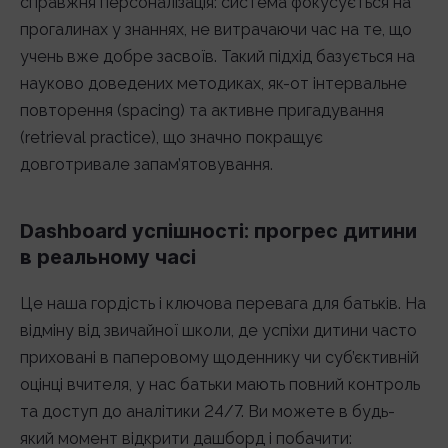
справжня персоналізація: система фокусується на
прогалинах у знаннях, не витрачаючи час на те, що
учень вже добре засвоїв. Такий підхід базується на
науково доведених методиках, як-от інтервальне
повторення (spacing) та активне пригадування
(retrieval practice), що значно покращує
довготривале запам’ятовування.
Dashboard успішності: прогрес дитини
в реальному часі
Це наша гордість і ключова перевага для батьків. На
відміну від звичайної школи, де успіхи дитини часто
приховані в паперовому щоденнику чи суб’єктивній
оцінці вчителя, у нас батьки мають повний контроль
та доступ до аналітики 24/7. Ви можете в будь-
який момент відкрити дашборд і побачити: