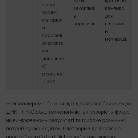
менш
критично
я учнів
захопливі
важливо
окремі
в
для
матеріал
порівнянн
підтримк
и
і.
и
посилені
мотивації.
елемента
ми
доповнен
ої
реальнос
ті (AR).
Pearson переміг, бо їхній підхід виявився ближчим до
ДНК ThinkGlobal: технологічність, прозорість, фокус
на вимірюваному результаті та глибоке розуміння
потреб сучасних дітей. Платформа дозволяє не
просто “learn Oxford Dictionary”, а комплексно