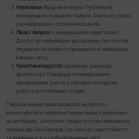
Науковець
(будь-яка галузь): Публікації в
міжнародних журналах (Nature, Science), участь
у конференціях, отримання грантів.
Лікар/лікарка
(з міжнародною практикою):
Доступ до найновіших досліджень, протоколів
лікування, можливість працювати в найкращих
клініках світу.
Креативні індустрії
(дизайнер, режисер,
архітектор): Співпраця з міжнародними
замовниками, участь у світових конкурсах,
робота в глобальних студіях.
Глибоке знання мови дозволяє не просто
користуватися сервісом “перекладач з української
на англійську”, а мислити, творити та висловлювати
складні ідеї без бар’єрів. Це ключ до самостійності
та впевненості у глобалізованому світі.