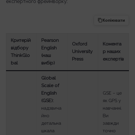
експертного фреймворку:
Копіювати
Критерій
Pearson
Oxford
Комента
відбору
English
University
р наших
ThinkGlo
(наш
Press
експертів
bal
вибір)
Global
Scale of
English
GSE – це
(GSE):
як GPS у
надзвича
навчанні.
йно
Ви
детальна
завжди
шкала
точно