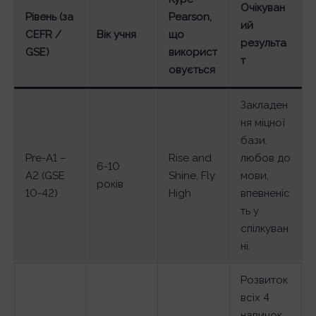
Очікуван
Рівень (за
Pearson,
ий
CEFR /
Вік учня
що
результа
GSE)
використ
т
овується
Закладен
ня міцної
бази,
Pre-A1 –
Rise and
любов до
6-10
A2 (GSE
Shine, Fly
мови,
років
10-42)
High
впевненіс
ть у
спілкуван
ні.
Розвиток
всіх 4
навичок,