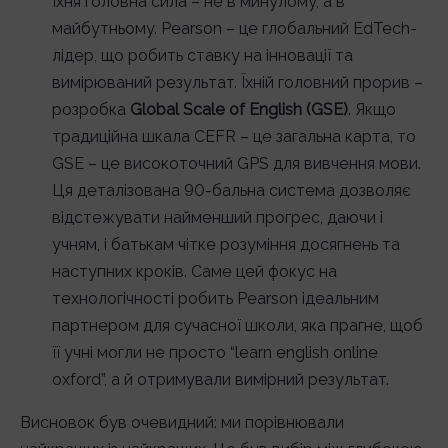
їхня головна сила – не в минулому, а в
майбутньому. Pearson – це глобальний EdTech-
лідер, що робить ставку на інновації та
вимірюваний результат. Їхній головний прорив –
розробка
Global Scale of English (GSE)
. Якщо
традиційна шкала CEFR – це загальна карта, то
GSE – це високоточний GPS для вивчення мови.
Ця деталізована 90-бальна система дозволяє
відстежувати найменший прогрес, даючи і
учням, і батькам чітке розуміння досягнень та
наступних кроків. Саме цей фокус на
технологічності робить Pearson ідеальним
партнером для сучасної школи, яка прагне, щоб
її учні могли не просто “learn english online
oxford”, а й отримували вимірний результат.
Висновок був очевидний: ми порівнювали