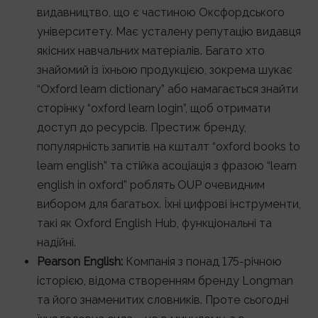
видавництво, що є частиною Оксфордського
університету. Має усталену репутацію видавця
якісних навчальних матеріалів. Багато хто
знайомий із їхньою продукцією, зокрема шукає
“Oxford learn dictionary” або намагається знайти
сторінку “oxford learn login”, щоб отримати
доступ до ресурсів. Престиж бренду,
популярність запитів на кшталт “oxford books to
learn english” та стійка асоціація з фразою “learn
english in oxford” роблять OUP очевидним
вибором для багатьох. Їхні цифрові інструменти,
такі як Oxford English Hub, функціональні та
надійні.
Pearson English:
Компанія з понад 175-річною
історією, відома створенням бренду Longman
та його знаменитих словників. Проте сьогодні