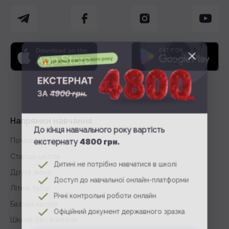
Напрямки навчання
До кінця навчального року вартість
4800 грн.
екстернату
Початкова школа
Старша школа
Дитині не потрібно навчатися в школі
Друга зміна
Доступ до навчальної онлайн-платформи
Літній табір
Річні контрольні роботи онлайн
Базова школа
Офіційний документ державного зразка
Школа без вчителя