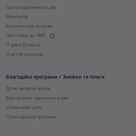
Група подовженого дня
Репетитор
Комплексний екзамен
Підготовка до HMT
з української мови
IT для 1-11 класів
з історії України
Освітній психолог
з математики
з англійської
Благодійні програми / Знижки та пільги
Дітям загиблих воїнів
Відновлення навчальних втрат
Український шлях
Стипендіальна програма