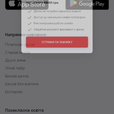
4800 грн.
екстернату
Дитині не потрібно навчатися в школі
Доступ до навчальної онлайн-платформи
Річні контрольні роботи онлайн
Напрямки навчання
Офіційний документ державного зразка
Початкова школа
Старша школа
ОТРИМАТИ ЗНИЖКУ
Друга зміна
Літній табір
Базова школа
Школа без вчителя
Екстернат
Позакласна освіта