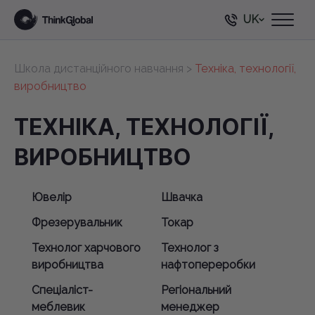
UK
Школа дистанційного навчання
>
Техніка, технології,
виробництво
ТЕХНІКА, ТЕХНОЛОГІЇ,
ВИРОБНИЦТВО
Ювелір
Швачка
Фрезерувальник
Токар
Технолог харчового
Технолог з
виробництва
нафтопереробки
Спеціаліст-
Регіональний
меблевик
менеджер